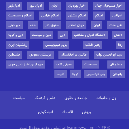
اخبار مسیحیان جهان
اخبار یهودیان
ادیان
ادیان نیوز
ادیان‌نیوز
اسرائیل
اسلام
اسلام ستیزی
اسلام هراسی
اسلام و مسیحیت
اهل سنت
ایران
جهان اسلام
حقوق بشر
خانه
خبر دینی
داعش
دانشگاه ادیان و مذاهب
دین
دین و سیاست
دین و کرونا
ردنا
رهبر انقلاب
رژیم صهیونیستی
زرتشتیان ایران
سید ابوالحسن نواب
طالبان در افغانستان
عربستان سعودی
فلسطین
مسلمانان
مسیحیت
معرفی کتاب
مهم ترین اخبار دینی جهان
واتیکان
پاپ فرانسیس
کرونا
کلیسا
زن و خانواده
جامعه و حقوق
علم و فرهنگ
سیاست
ورزش
اقتصاد
ادیانگردی
© 2026 - adyannews.com. تمامی حقوق محفوظ است.