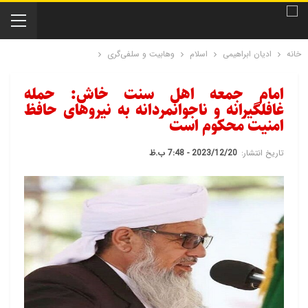
خانه
ادیان ابراهیمی
اسلام
وهابیت و سلفی‌گری
امام جمعه اهل سنت خاش: حمله
غافلگیرانه و ناجوانمردانه به نیروهای حافظ
امنیت محکوم است
تاریخ انتشار:
2023/12/20 - 7:48 ب.ظ