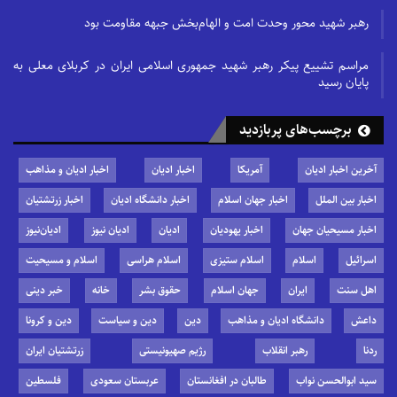
رهبر شهید محور وحدت امت و الهام‌بخش جبهه مقاومت بود
مراسم تشییع پیکر رهبر شهید جمهوری اسلامی ایران در کربلای معلی به
پایان رسید
برچسب‌های پربازدید
آخرین اخبار ادیان
آمریکا
اخبار ادیان
اخبار ادیان و مذاهب
اخبار بین الملل
اخبار جهان اسلام
اخبار دانشگاه ادیان
اخبار زرتشتیان
اخبار مسیحیان جهان
اخبار یهودیان
ادیان
ادیان نیوز
ادیان‌نیوز
اسرائیل
اسلام
اسلام ستیزی
اسلام هراسی
اسلام و مسیحیت
اهل سنت
ایران
جهان اسلام
حقوق بشر
خانه
خبر دینی
داعش
دانشگاه ادیان و مذاهب
دین
دین و سیاست
دین و کرونا
ردنا
رهبر انقلاب
رژیم صهیونیستی
زرتشتیان ایران
سید ابوالحسن نواب
طالبان در افغانستان
عربستان سعودی
فلسطین