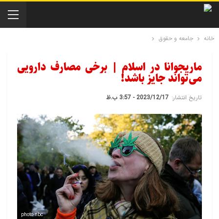
خانه
جامعه و حقوق
ماریجوانا در اسلام | برخی مصارف دارویی
می‌تواند جایز باشد!
تاریخ انتشار:
2023/12/17 - 3:57 ب.ظ
photo:nbc