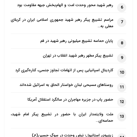
رهبر شهید محور وحدت امت و الهام‌بخش جبهه مقاومت بود
6
مراسم تشییع پیکر رهبر شهید جمهوری اسلامی ایران در کربلای
7
معلی به…
پایان حماسه تشییع میلیونی رهبر شهید در قم
8
تشییع پیکر مطهر رهبر شهید انقلاب در تهران
9
کاردینال اسپانیایی پس از اتهامات تجاوز جنسی، کناره‌گیری کرد
10
روستاهای مسیحی لبنان خواستار الحاق به اسرائیل شده‌اند
11
حضور پاپ در جزیره مهاجران در سالگرد استقلال آمریکا
12
ملت ولایتمدار ایران با حضور در تشییع پیکر امام شهید،
13
حماسه‌ای…
زینبیه‌ی استانبول؛ نبضِ وحدت در سوگِ حسین(ع)