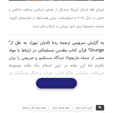
شورای فقه شمال آمریکا متشکل از علمای اسلامی مذاهب شافعی و
حنفی در سال ۲۰۱۸ با درنظرداشت برخی هشدارها در اعلامیه‌ای افزود:
مصرف ماریجوانا برای امور درمانی در اسلام جایز است.
به گزارش سرویس ترجمه ردنا (ادیان نیوز)، به نقل از”
Grunge” قرآن کتاب مقدس مسلمانان در ارتباط با مواد
مخدر از جمله ماریجوانا دیدگاه مستقیم و صریحی را بیان
نکرده اما این ماده در دین اسلام یک ماده ممنوعه
می‌باشد. براساس حکم قرآن، شراب و دیگر مسکرات در
اسلام حرام است و علمای اسلامی با استناد به این حکم
ادامه مطلب
مصرف ماریجوانا را نیز حرام می‌دانند.
نگاهی به تاریخ مصرف مواد مخدر گیاهی در کشورهای
اسلامی نشان می‌دهد مسلمانان فارسی زبان و مسلمانان
آخرین اخبار ادیان
حکم مصرف تریاک
حکم مصرف گل در اسلام