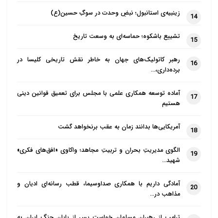
زینبیه‌ی استانبول؛ نبضِ وحدت در سوگِ حسین(ع)
14
تشییع باشکوه؛ حماسه‌ای به وسعت تاریخ
15
رهبر کاتولیک‌های جهان به خاطر نقش تاریخی کلیسا در
16
برده‌داری،…
آماده توسعه همکاری علمی با مجلس برای تعمیق قوانین دینی
17
هستیم
آمریکایی‌ها بدانند زمان به عقب برنخواهد گشت
18
الگوی مدیریتِ بحران و تربیتِ مجاهد؛ واکاوی «افق‌های فکری»
19
شهید…
آمادگی داریم با همکاری صداوسیما، قطب رسانه‌ای ادیان و
20
مذاهب در…
ترامپ از رهبران مسلمان خواست پس از پایان جنگ ایران به