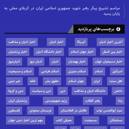
مراسم تشییع پیکر رهبر شهید جمهوری اسلامی ایران در کربلای معلی به
پایان رسید
برچسب‌های پربازدید
آخرین اخبار ادیان
آمریکا
اخبار ادیان
اخبار ادیان و مذاهب
اخبار بین الملل
اخبار جهان اسلام
اخبار دانشگاه ادیان
اخبار زرتشتیان
اخبار مسیحیان جهان
اخبار یهودیان
ادیان
ادیان نیوز
ادیان‌نیوز
اسرائیل
اسلام
اسلام ستیزی
اسلام هراسی
اسلام و مسیحیت
اهل سنت
ایران
جهان اسلام
حقوق بشر
خانه
خبر دینی
داعش
دانشگاه ادیان و مذاهب
دین
دین و سیاست
دین و کرونا
ردنا
رهبر انقلاب
رژیم صهیونیستی
زرتشتیان ایران
سید ابوالحسن نواب
طالبان در افغانستان
عربستان سعودی
فلسطین
مسلمانان
مسیحیت
معرفی کتاب
مهم ترین اخبار دینی جهان