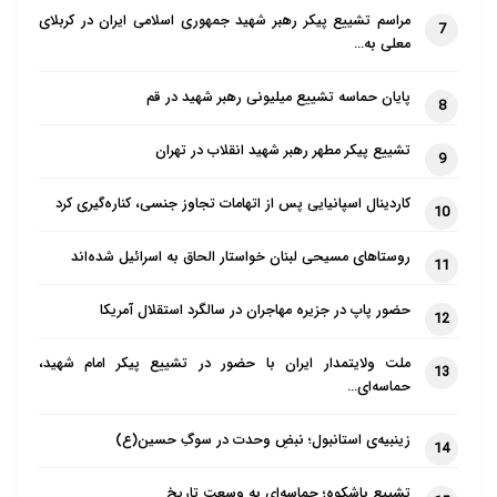
مراسم تشییع پیکر رهبر شهید جمهوری اسلامی ایران در کربلای
7
معلی به…
پایان حماسه تشییع میلیونی رهبر شهید در قم
8
تشییع پیکر مطهر رهبر شهید انقلاب در تهران
9
کاردینال اسپانیایی پس از اتهامات تجاوز جنسی، کناره‌گیری کرد
10
روستاهای مسیحی لبنان خواستار الحاق به اسرائیل شده‌اند
11
حضور پاپ در جزیره مهاجران در سالگرد استقلال آمریکا
12
ملت ولایتمدار ایران با حضور در تشییع پیکر امام شهید،
13
حماسه‌ای…
زینبیه‌ی استانبول؛ نبضِ وحدت در سوگِ حسین(ع)
14
تشییع باشکوه؛ حماسه‌ای به وسعت تاریخ