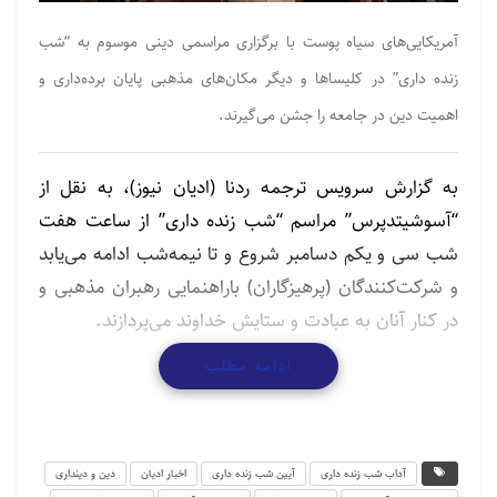
آمریکایی‌های سیاه پوست با برگزاری مراسمی دینی موسوم به “شب
زنده داری” در کلیساها و دیگر مکان‌های مذهبی پایان برده‌داری و
اهمیت دین در جامعه را جشن می‌گیرند.
به گزارش سرویس ترجمه ردنا (ادیان نیوز)، به نقل از
“آسوشیتدپرس” مراسم “شب زنده داری” از ساعت هفت
شب سی و یکم دسامبر شروع و تا نیمه‌شب ادامه می‌یابد
و شرکت‌کنندگان (پرهیزگاران) باراهنمایی رهبران مذهبی و
در کنار آنان به عبادت و ستایش خداوند می‌پردازند.
ادامه مطلب
مراسم شب زنده داری که امروزه هرساله در شب سی و
یکم دسامبر از سوی سیاه‌پوستان آمریکا برگزار می‌شود
به‌نوعی به شب سی و یکم دسامبر سال “هزار و هشت‌صد
و شصت‌ودو” میلادی اشاره می‌کند، شبی که بسیاری از
آداب شب زنده داری
آیین شب زنده داری
اخبار ادیان
دین و دینداری