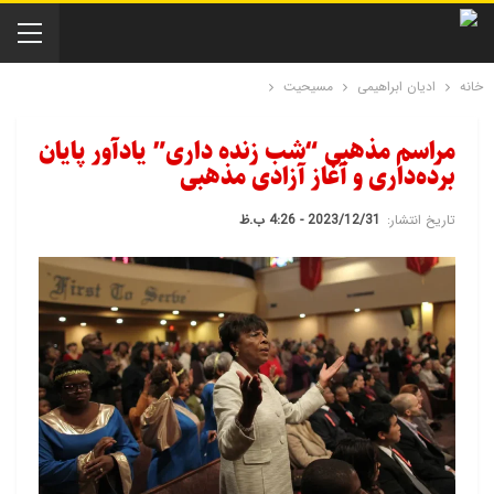
خانه
ادیان ابراهیمی
مسیحیت
مراسم مذهبی “شب زنده داری” یادآور پایان
برده‌داری و آغاز آزادی مذهبی
تاریخ انتشار:
2023/12/31 - 4:26 ب.ظ