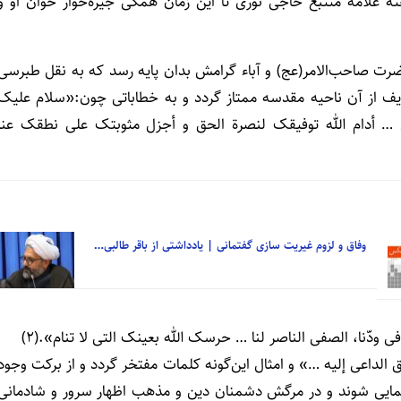
ته علامه متتبع حاجی نوری تا این زمان همگی جیره‌خوار خوان او و
ت صاحب‌الامر(عج) و آباء گرامش بدان پایه رسد که به نقل طبرسی
ف از آن ناحیه مقدسه ممتاز گردد و به خطاباتی چون:«سلام علیک
ن … أدام الله توفیقک لنصرة الحق و أجزل مثوبتک علی نطقک عنا
وفاق و لزوم غیریت سازی گفتمانی | یادداشتی از باقر طالبی…
فی ودّنا، الصفی الناصر لنا … حرسک الله بعینک التی لا تنام».(۲)
حق الداعی إلیه …» و امثال این‌گونه کلمات مفتخر گردد و از برکت وجود
نمایی شوند و در مرگش دشمنان دین و مذهب اظهار سرور و شادمانی