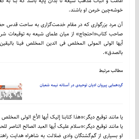
امامت و اثبات مذهب شیعه تا بدان پایه باشد که بنا به گف
خوشه‌چین خرمن او باشند.
آن مرد بزرگواری که در مقام خدمت‌گزاری به ساحت قدس حضر
صاحب کتاب«احتجاج» از میان علمای شیعه به توقیعات شری
أیها الولی المولی المخلص فی الدین المخلص فینا بالیقی
بالصدق».
مطالب مرتبط
گردهمایی پیروان ادیان توحیدی در آستانه نیمه شعبان
یا مانند توقیع دیگر:«هذا کتابنا إلیک أیها الأخ الولی المخلص 
یا مانند توقیع دیگر:«سلام علیک أیها العبد الصالح الناصر لل
او بسیاری از گم‌گشتگان وادی ضلالت به شاهراه هدایت راه