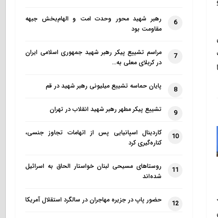
رهبر شهید محور وحدت امت و الهام‌بخش جبهه
6
مقاومت بود
مراسم تشییع پیکر رهبر شهید جمهوری اسلامی ایران
7
در کربلای معلی به…
پایان حماسه تشییع میلیونی رهبر شهید در قم
8
تشییع پیکر مطهر رهبر شهید انقلاب در تهران
9
کاردینال اسپانیایی پس از اتهامات تجاوز جنسی،
10
کناره‌گیری کرد
روستاهای مسیحی لبنان خواستار الحاق به اسرائیل
11
شده‌اند
حضور پاپ در جزیره مهاجران در سالگرد استقلال آمریکا
12