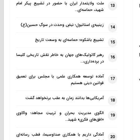
ملت ولایتمدار ایران با حضور در تشییع پیکر امام
13
شهید، حماسه‌ای…
زینبیه‌ی استانبول؛ نبضِ وحدت در سوگِ حسین(ع)
14
تشییع باشکوه؛ حماسه‌ای به وسعت تاریخ
15
رهبر کاتولیک‌های جهان به خاطر نقش تاریخی کلیسا
16
در برده‌داری،…
آماده توسعه همکاری علمی با مجلس برای تعمیق
17
قوانین دینی هستیم
آمریکایی‌ها بدانند زمان به عقب برنخواهد گشت
18
الگوی مدیریتِ بحران و تربیتِ مجاهد؛ واکاوی
19
«افق‌های فکری» شهید…
آمادگی داریم با همکاری صداوسیما، قطب رسانه‌ای
20