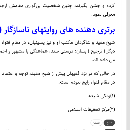
کرده و جشن بگیرند، چنین شخصیت بزرگواری مقامش ارجمند
معرفی نمود.
برترى دهنده هاى روايتهاى ناسازگار
شيخ مفيد و شاگردان مکتب او و نيز پسينيان، در مقام فتوا، ب
ديگر ( ترجیح ) بسان: درستى سند، هماهنگى با مشهور و اجماع 
مى داده اند.
در حالى كه در نزد فقيهان پيش از شيخ مفيد، توجه و اعتماد به
در مقام فتوا، رايج نبوده است.
(۱)ویکی شیعه
(۲)مرکز تحقیقات اسلامی
منبع
شفقنا