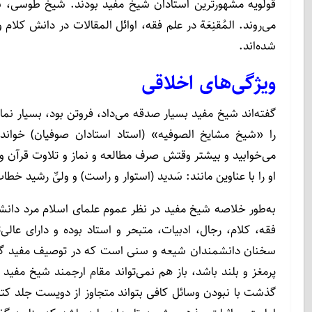
قولویه مشهورترین استادان شیخ مفید بودند. شیخ طوسی، س
می‌روند. المُقنِعَة در علم فقه، اوائل المقالات در دانش کلام
شده‌اند.
ویژگی‌های اخلاقی
گفته‌اند شیخ مفید بسیار صدقه می‌داد، فروتن بود، بسیار نما
را «شیخ مشایخ الصوفیه» (استاد استادان صوفیان) خواند
می‌خوابید و بیشتر وقتش صرف مطالعه و نماز و تلاوت قرآن و 
او را با عناوین مانند: سَدید (استوار و راست) و ولیِّ رشید خطا
به‌طور خلاصه شیخ مفید در نظر عموم علمای اسلام مرد دانش
فقه، کلام، رجال، ادبیات، متبحر و استاد بوده و دارای عال
سخنان دانشمندان شیعه و سنی است که در توصیف مفید گفته
پرمغز و بلند باشد، باز هم نمی‌تواند مقام ارجمند شیخ مفی
گذشت با نبودن وسائل کافی بتواند متجاوز از دویست جلد کت