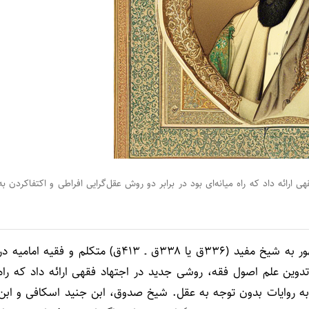
رائه داد که راه میانه‌ای بود در برابر دو روش عقل‌گرایی افراطی و اکتفاکردن به
به گزارش ردنا (ادیان نیوز)، محمد بن محمد بن نُعمان مشهور به شیخ مفید (۳۳۶ق یا ۳۳۸ق ـ ۴۱۳ق) متکلم و فقیه امامیه د
دوین علم اصول فقه، روشی جدید در اجتهاد فقهی ارائه داد که راه
دن به روایات بدون توجه به عقل. شیخ صدوق، ابن جنید اسکافی و ابن