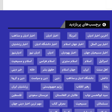
برچسب‌های پربازدید
آخرین اخبار ادیان
آمریکا
اخبار ادیان
اخبار ادیان و مذاهب
اخبار بین الملل
اخبار جهان اسلام
اخبار دانشگاه ادیان
اخبار زرتشتیان
اخبار مسیحیان جهان
اخبار یهودیان
ادیان
ادیان نیوز
ادیان‌نیوز
اسرائیل
اسلام
اسلام ستیزی
اسلام هراسی
اسلام و مسیحیت
اهل سنت
ایران
جهان اسلام
حقوق بشر
خانه
خبر دینی
داعش
دانشگاه ادیان و مذاهب
دین
دین و سیاست
دین و کرونا
ردنا
رهبر انقلاب
رژیم صهیونیستی
زرتشتیان ایران
سید ابوالحسن نواب
طالبان در افغانستان
عربستان سعودی
فلسطین
مسلمانان
مسیحیت
معرفی کتاب
مهم ترین اخبار دینی جهان