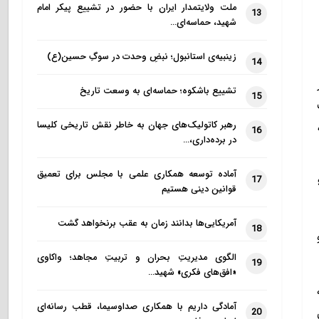
ملت ولایتمدار ایران با حضور در تشییع پیکر امام
13
شهید، حماسه‌ای…
زینبیه‌ی استانبول؛ نبضِ وحدت در سوگِ حسین(ع)
14
تشییع باشکوه؛ حماسه‌ای به وسعت تاریخ
15
رهبر کاتولیک‌های جهان به خاطر نقش تاریخی کلیسا
16
در برده‌داری،…
آماده توسعه همکاری علمی با مجلس برای تعمیق
17
قوانین دینی هستیم
آمریکایی‌ها بدانند زمان به عقب برنخواهد گشت
18
الگوی مدیریتِ بحران و تربیتِ مجاهد؛ واکاوی
19
«افق‌های فکری» شهید…
آمادگی داریم با همکاری صداوسیما، قطب رسانه‌ای
20