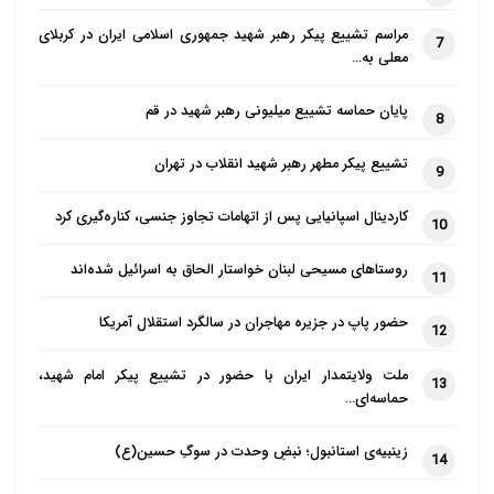
مراسم تشییع پیکر رهبر شهید جمهوری اسلامی ایران در کربلای
7
معلی به…
پایان حماسه تشییع میلیونی رهبر شهید در قم
8
تشییع پیکر مطهر رهبر شهید انقلاب در تهران
9
کاردینال اسپانیایی پس از اتهامات تجاوز جنسی، کناره‌گیری کرد
10
روستاهای مسیحی لبنان خواستار الحاق به اسرائیل شده‌اند
11
حضور پاپ در جزیره مهاجران در سالگرد استقلال آمریکا
12
ملت ولایتمدار ایران با حضور در تشییع پیکر امام شهید،
13
حماسه‌ای…
زینبیه‌ی استانبول؛ نبضِ وحدت در سوگِ حسین(ع)
14