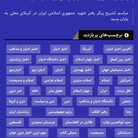
مراسم تشییع پیکر رهبر شهید جمهوری اسلامی ایران در کربلای معلی به
پایان رسید
برچسب‌های پربازدید
آخرین اخبار ادیان
آمریکا
اخبار ادیان
اخبار ادیان و مذاهب
اخبار بین الملل
اخبار جهان اسلام
اخبار دانشگاه ادیان
اخبار زرتشتیان
اخبار مسیحیان جهان
اخبار یهودیان
ادیان
ادیان نیوز
ادیان‌نیوز
اسرائیل
اسلام
اسلام ستیزی
اسلام هراسی
اسلام و مسیحیت
اهل سنت
ایران
جهان اسلام
حقوق بشر
خانه
خبر دینی
داعش
دانشگاه ادیان و مذاهب
دین
دین و سیاست
دین و کرونا
ردنا
رهبر انقلاب
رژیم صهیونیستی
زرتشتیان ایران
سید ابوالحسن نواب
طالبان در افغانستان
عربستان سعودی
فلسطین
مسلمانان
مسیحیت
معرفی کتاب
مهم ترین اخبار دینی جهان