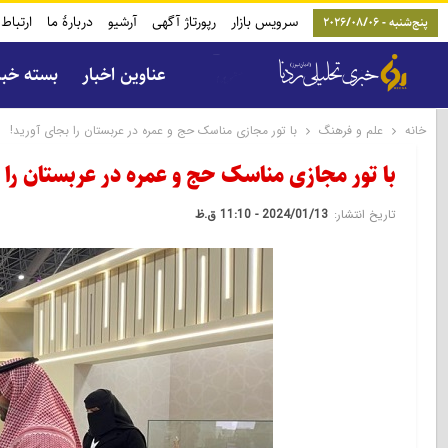
سرویس بازار
رپورتاژ آگهی
آرشیو
دربارۀ ما
ارتباط 
پنج‌شنبه - 2026/08/06
عناوین اخبار
بسته خب
خانه
علم و فرهنگ
با تور مجازی مناسک حج و عمره در عربستان را بجای آورید!
با تور مجازی مناسک حج و عمره در عربستان را 
تاریخ انتشار:
2024/01/13 - 11:10 ق.ظ