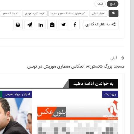
منبع
ایکنا
اخبار ادیان
تور مجازی مناسک حج و‌ عمره
عربستان سعودی
نمایشگاه حج
به اشتراک گذاری
قبلی
مسجد بزرگ «تستور»، انعکاس معماری موریش در تونس
به خواندن ادامه دهید
یهودیت
ادیان غیرابراهیمی