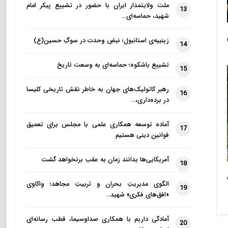
ملت ولایتمدار ایران با حضور در تشییع پیکر امام
13
شهید، حماسه‌ای…
زینبیه‌ی استانبول؛ نبضِ وحدت در سوگِ حسین(ع)
14
تشییع باشکوه؛ حماسه‌ای به وسعت تاریخ
15
رهبر کاتولیک‌های جهان به خاطر نقش تاریخی کلیسا
16
در برده‌داری،…
آماده توسعه همکاری علمی با مجلس برای تعمیق
17
قوانین دینی هستیم
آمریکایی‌ها بدانند زمان به عقب برنخواهد گشت
18
الگوی مدیریتِ بحران و تربیتِ مجاهد؛ واکاوی
19
«افق‌های فکری» شهید…
آمادگی داریم با همکاری صداوسیما، قطب رسانه‌ای
20