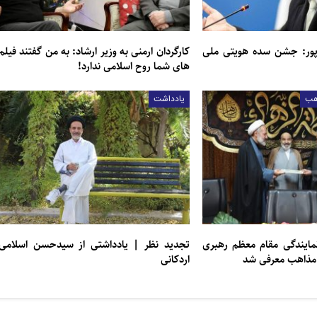
پور: جشن سده هویتی ملی
کارگردان ارمنی به وزیر ارشاد: به من گفتند فیلم
های شما روح اسلامی ندارد!
هب
یادداشت
نمایندگی مقام معظم رهبری
تجديد ‌‌نظر | یادداشتی از سيدحسن اسلامی
و مذاهب معرفی شد
اردكانی