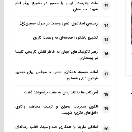
ملت ولایتمدار ایران با حضور در تشییع پیکر امام
13
شهید، حماسه‌ای…
زینبیه‌ی استانبول؛ نبضِ وحدت در سوگِ حسین(ع)
14
تشییع باشکوه؛ حماسه‌ای به وسعت تاریخ
15
رهبر کاتولیک‌های جهان به خاطر نقش تاریخی کلیسا
16
در برده‌داری،…
آماده توسعه همکاری علمی با مجلس برای تعمیق
17
قوانین دینی هستیم
آمریکایی‌ها بدانند زمان به عقب برنخواهد گشت
18
الگوی مدیریتِ بحران و تربیتِ مجاهد؛ واکاوی
19
«افق‌های فکری» شهید…
آمادگی داریم با همکاری صداوسیما، قطب رسانه‌ای
20