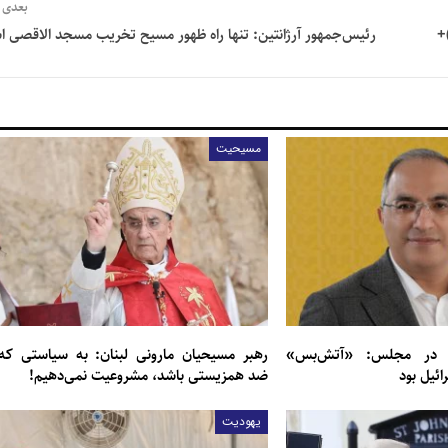
بعدی
+
رئیس‌جمهور آرژانتین: تنها راه ظهور مسیح تخریب مسجد الاقصی 
مسیحیت
ن در مجلس: «آتش‌بس»
رهبر مسیحیان مارونی لبنان: به سیاستی که
یل بود
ضد همزیستی باشد، مشروعیت نمی‌دهیم!
یهودیت