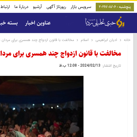
سرویس بازار
رپورتاژ آگهی
آرشیو
دربارۀ ما
ارتباط 
پنج‌شنبه - 2026/08/06
عناوین اخبار
بسته خب
خانه
ادیان ابراهیمی
اسلام
مخالفت با قانون ازدواج چند همسری برای مردان 
مخالفت با قانون ازدواج چند همسری برای مردا
تاریخ انتشار:
2024/02/13 - 12:08 ب.ظ