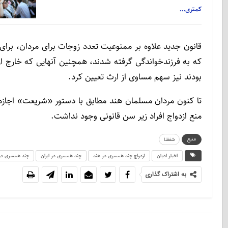
کمتری…
قانون جدید علاوه بر ممنوعیت تعدد زوجات برای مردان، برا
که به فرزندخواندگی گرفته شدند، همچنین آنهایی که خارج از 
بودند نیز سهم مساوی از ارث تعیین کرد.
تا کنون مردان مسلمان هند مطابق با دستور «شریعت» اجازه د
منع ازدواج افراد زیر سن قانونی وجود نداشت.
منبع
شفقنا
اخبار ادیان
ازدواج چند همسری در هند
چند همسری در ایران
چند همسری در 
به اشتراک گذاری