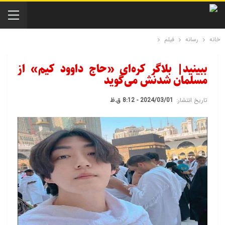
خانه
رسانه
فیلم
ببینید| بلاگر کره‌ای «حاج داوود کیم» از
مسلمان شدنش می‌گوید
تاریخ انتشار:
2024/03/01 - 8:12 ق.ظ