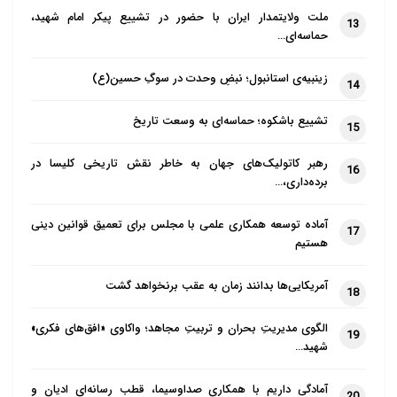
ملت ولایتمدار ایران با حضور در تشییع پیکر امام شهید،
13
حماسه‌ای…
زینبیه‌ی استانبول؛ نبضِ وحدت در سوگِ حسین(ع)
14
تشییع باشکوه؛ حماسه‌ای به وسعت تاریخ
15
رهبر کاتولیک‌های جهان به خاطر نقش تاریخی کلیسا در
16
برده‌داری،…
آماده توسعه همکاری علمی با مجلس برای تعمیق قوانین دینی
17
هستیم
آمریکایی‌ها بدانند زمان به عقب برنخواهد گشت
18
الگوی مدیریتِ بحران و تربیتِ مجاهد؛ واکاوی «افق‌های فکری»
19
شهید…
آمادگی داریم با همکاری صداوسیما، قطب رسانه‌ای ادیان و
20