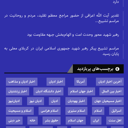
دارد
تقدیر آیت الله اعرافی از حضور مراجع معظم تقلید، مردم و روحانیت در
مراسم تشییع…
رهبر شهید محور وحدت امت و الهام‌بخش جبهه مقاومت بود
مراسم تشییع پیکر رهبر شهید جمهوری اسلامی ایران در کربلای معلی به
پایان رسید
برچسب‌های پربازدید
آخرین اخبار ادیان
آمریکا
اخبار ادیان
اخبار ادیان و مذاهب
اخبار بین الملل
اخبار جهان اسلام
اخبار دانشگاه ادیان
اخبار زرتشتیان
اخبار مسیحیان جهان
اخبار یهودیان
ادیان
ادیان نیوز
ادیان‌نیوز
اسرائیل
اسلام
اسلام ستیزی
اسلام هراسی
اسلام و مسیحیت
اهل سنت
ایران
جهان اسلام
حقوق بشر
خانه
خبر دینی