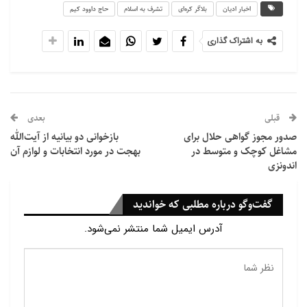
اخبار ادیان
بلاگر کره‌ای
تشرف به اسلام
حاج داوود کیم
سخنرانی‌های پاپ لئو با هوش مصنوعی درست نشده‌اند
به اشتراک گذاری
2026/07/23 - 08:46
نمایشگر
ویدیو
قبلی
بعدی
صدور مجوز گواهی حلال برای
بازخوانی دو بیانیه از آیت‌الله
مشاغل کوچک و متوسط در
بهجت در مورد انتخابات و لوازم آن
اندونزی
گفت‌وگو درباره مطلبی که خواندید
آدرس ایمیل شما منتشر نمی‌شود.