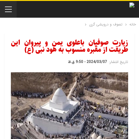
خانه
تصوف و درویشی گری
زیارت صوفیان باعلوی یمن و پیروان این
طریقت از مقبره منسوب به هود نبی (ع)
تاریخ انتشار:
2024/03/07 - 9:50 ق.ظ