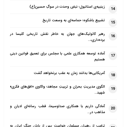
زینبیه‌ی استانبول؛ نبضِ وحدت در سوگِ حسین(ع)
14
تشییع باشکوه؛ حماسه‌ای به وسعت تاریخ
15
رهبر کاتولیک‌های جهان به خاطر نقش تاریخی کلیسا در
16
برده‌داری،…
آماده توسعه همکاری علمی با مجلس برای تعمیق قوانین دینی
17
هستیم
آمریکایی‌ها بدانند زمان به عقب برنخواهد گشت
18
الگوی مدیریتِ بحران و تربیتِ مجاهد؛ واکاوی «افق‌های فکری»
19
شهید…
آمادگی داریم با همکاری صداوسیما، قطب رسانه‌ای ادیان و
20
مذاهب در…
ترامپ از رهبران مسلمان خواست پس از پایان جنگ ایران به