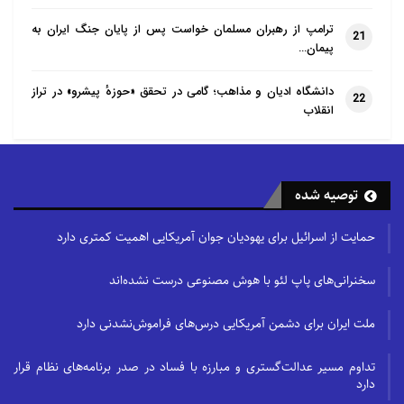
سخنرانی‌های پاپ لئو با هوش مصنوعی درست نشده‌اند
ترامپ از رهبران مسلمان خواست پس از پایان جنگ ایران به
21
پیمان…
دانشگاه ادیان و مذاهب؛ گامی در تحقق «حوزهٔ پیشرو» در تراز
22
۶. در این جهان عدالت توزیعی (برابری) وجود ندارد.
انقلاب
۷. در عملکرد خداوند، در موارد بسیار زیادی، عدالت
قضایی مشاهده نمی‌شود.
توصیه شده
۸. خداوند، عدالت پیشگیرانه ندارد.
حمایت از اسرائیل برای یهودیان جوان آمریکایی اهمیت کمتری دارد
سخنرانی‌های پاپ لئو با هوش مصنوعی درست نشده‌اند
نتیجه گزاره‌های فوق:
ملت ایران برای دشمن آمریکایی درس‌های فراموش‌نشدنی دارد
۱. وجود تضادها و توزیع نابرابر ثروت‌ها برای انگیزه‌بخشی،
تداوم مسیر عدالت‌گستری و مبارزه با فساد در صدر برنامه‌های نظام قرار
حرکت، مسئولیت‌پذیری و رشد بشر ضروری به نظر
دارد
می‌رسد.