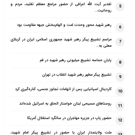
تقدیر آیت الله اعرافی از حضور مراجع معظم تقلید، مردم و
5
پس انسان چه می‌کند و چه باید بکند؟! یک چنین جهان
روحانیت…
آرمانی و تخیلی که برخی آتئیست‌ها در جستجوی آنند و
فقدان آن را به معنای فقدان خداوند می‌پندارند به بهشت
رهبر شهید محور وحدت امت و الهام‌بخش جبهه مقاومت بود
6
موعود ادیان شبیه است که انسان‌ها درآن، جز رفاه و لذت
مراسم تشییع پیکر رهبر شهید جمهوری اسلامی ایران در کربلای
7
و شادی و سرگرمی و بی‌مسئولیتی، هیچ رسالت دیگری
معلی به…
ندارند! در یک چنین جهان تخیلی و بدون تضاد و یا
پایان حماسه تشییع میلیونی رهبر شهید در قم
کم‌تضادی، چه انگیزه‌ای برای رشد و تحول و
8
مسئولیت‌پذیری و خودسازی و مجاهدت و جامعه‌سازی برای
تشییع پیکر مطهر رهبر شهید انقلاب در تهران
9
بشرِ مختار و صاحب اراده، باقی می‌ماند؟ اینگونه نگریستن
به عدالت خداوند هیچ تناسبی با سازوکار خلقت و واقعیات
کاردینال اسپانیایی پس از اتهامات تجاوز جنسی، کناره‌گیری کرد
10
آن ندارد.
روستاهای مسیحی لبنان خواستار الحاق به اسرائیل شده‌اند
11
با قبول فرض ضرورتِ وجود خداوند عادل، تبیین دیگری از
حضور پاپ در جزیره مهاجران در سالگرد استقلال آمریکا
12
عدالت و وضعیت بشر و مساله شرّ لازم است. یکی از
تبیین‌های جایگزین این می‌تواند باشد که بگوییم:
ملت ولایتمدار ایران با حضور در تشییع پیکر امام شهید،
13