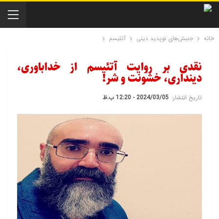
خانه
جنبش‌های نوپدید دینی
آتئیسم
نقدی بر روایت آتئیسم از خداباوری،
دینداری، خشونت و شر!
تاریخ انتشار:
2024/03/05 - 12:20 ب.ظ