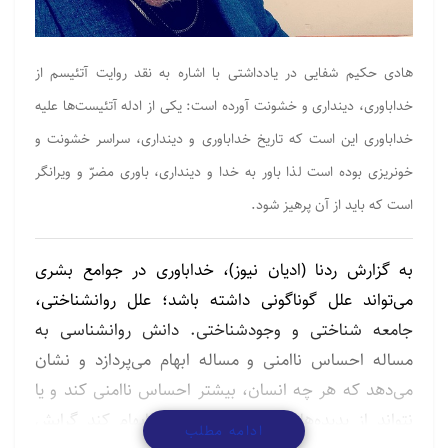
هادی حکیم شفایی در یادداشتی با اشاره به نقد روایت آتئیسم از
خداباوری، دینداری و خشونت آورده است: یکی از ادله آتئیست‌ها علیه
خداباوری این است که تاریخ خداباوری و دینداری، سراسر خشونت و
خونریزی بوده است لذا باور به خدا و دینداری، باوری مضرّ و ویرانگر
است که باید از آن پرهیز شود.
به گزارش ردنا (ادیان نیوز)، خداباوری در جوامع بشری
می‌تواند علل گوناگونی داشته باشد؛ علل روانشناختی،
جامعه شناختی و وجودشناختی. دانش روانشناسی به
مساله احساس ناامنی و مساله ابهام می‌پردازد و نشان
می‌دهد که هر چه انسان، بیشتر احساس ناامنی کند و یا
نتواند از پدیده‌های اطراف خویش رفع ابهام کند گرایش
ادامه مطلب