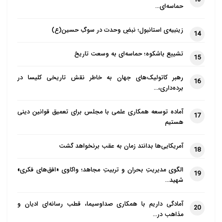
حماسه‌ای…
۱. خداوند، عادل است.
زینبیه‌ی استانبول؛ نبضِ وحدت در سوگِ حسین(ع)
14
۲. خداوند به انسان، درجه‌ای از اختیار و اراده بخشیده
است.
تشییع باشکوه؛ حماسه‌ای به وسعت تاریخ
15
۳. خداوند در این جهان، سنت‌ها و قوانینی وضع کرده
رهبر کاتولیک‌های جهان به خاطر نقش تاریخی کلیسا در
16
برده‌داری،…
است.
آماده توسعه همکاری علمی با مجلس برای تعمیق قوانین دینی
۴. خداوند به اشیاء، کیفیت‌ها و خواصی بخشیده است.
17
هستیم
۵. در این جهان، انواعی از شرّ وجود دارد.
آمریکایی‌ها بدانند زمان به عقب برنخواهد گشت
18
مطالب مرتبط
الگوی مدیریتِ بحران و تربیتِ مجاهد؛ واکاوی «افق‌های فکری»
19
شهید…
حمایت از اسرائیل برای یهودیان جوان آمریکایی اهمیت
آمادگی داریم با همکاری صداوسیما، قطب رسانه‌ای ادیان و
کمتری…
20
مذاهب در…