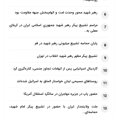
روحانیت…
رهبر شهید محور وحدت امت و الهام‌بخش جبهه مقاومت بود
6
مراسم تشییع پیکر رهبر شهید جمهوری اسلامی ایران در کربلای
7
معلی به…
پایان حماسه تشییع میلیونی رهبر شهید در قم
8
تشییع پیکر مطهر رهبر شهید انقلاب در تهران
9
کاردینال اسپانیایی پس از اتهامات تجاوز جنسی، کناره‌گیری کرد
10
روستاهای مسیحی لبنان خواستار الحاق به اسرائیل شده‌اند
11
حضور پاپ در جزیره مهاجران در سالگرد استقلال آمریکا
12
ملت ولایتمدار ایران با حضور در تشییع پیکر امام شهید،
13
حماسه‌ای…