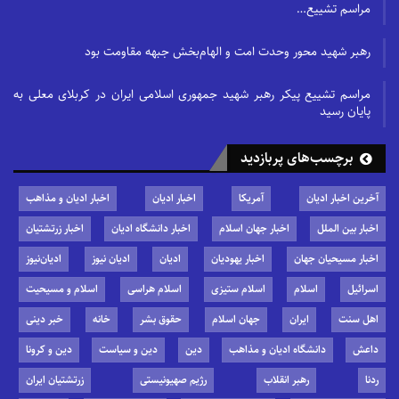
مراسم تشییع…
رهبر شهید محور وحدت امت و الهام‌بخش جبهه مقاومت بود
مراسم تشییع پیکر رهبر شهید جمهوری اسلامی ایران در کربلای معلی به
پایان رسید
برچسب‌های پربازدید
آخرین اخبار ادیان
آمریکا
اخبار ادیان
اخبار ادیان و مذاهب
اخبار بین الملل
اخبار جهان اسلام
اخبار دانشگاه ادیان
اخبار زرتشتیان
اخبار مسیحیان جهان
اخبار یهودیان
ادیان
ادیان نیوز
ادیان‌نیوز
اسرائیل
اسلام
اسلام ستیزی
اسلام هراسی
اسلام و مسیحیت
اهل سنت
ایران
جهان اسلام
حقوق بشر
خانه
خبر دینی
داعش
دانشگاه ادیان و مذاهب
دین
دین و سیاست
دین و کرونا
ردنا
رهبر انقلاب
رژیم صهیونیستی
زرتشتیان ایران