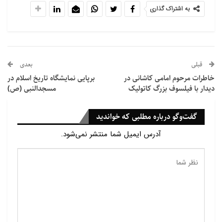
به اشتراک گذاری
عید فطر خواهد بود.
دبیر عالی شورای افتای کردستان اذعان کرد: فردا سه شنبه
عید فطر نیست.
قبلی
بعدی
خاطرات مرحوم امامی کاشانی در
برپایی نمایشگاه تاریخ اسلام در
دیدار با فیلسوف بزرگ کاتولیک
مسجدالنبی (ص)
گفت‌وگو درباره مطلبی که خواندید
آدرس ایمیل شما منتشر نمی‌شود.