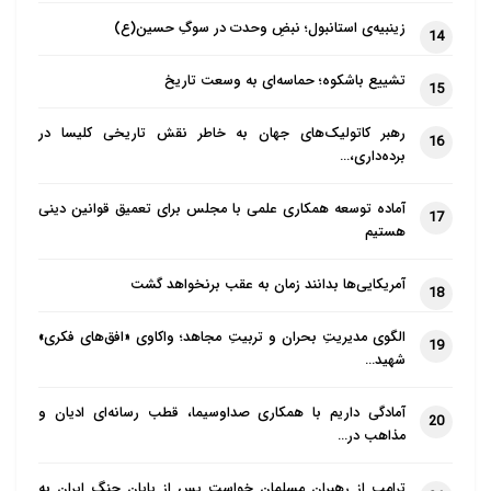
زینبیه‌ی استانبول؛ نبضِ وحدت در سوگِ حسین(ع)
14
تشییع باشکوه؛ حماسه‌ای به وسعت تاریخ
15
رهبر کاتولیک‌های جهان به خاطر نقش تاریخی کلیسا در
16
برده‌داری،…
آماده توسعه همکاری علمی با مجلس برای تعمیق قوانین دینی
17
هستیم
آمریکایی‌ها بدانند زمان به عقب برنخواهد گشت
18
الگوی مدیریتِ بحران و تربیتِ مجاهد؛ واکاوی «افق‌های فکری»
19
شهید…
آمادگی داریم با همکاری صداوسیما، قطب رسانه‌ای ادیان و
20
مذاهب در…
ترامپ از رهبران مسلمان خواست پس از پایان جنگ ایران به