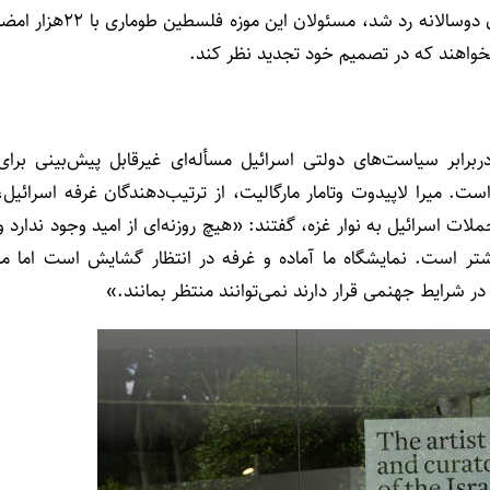
خود» به شصتمین دوسالانه ونیز ارائه و از سوی برگزارکنندگان دوسالانه رد شد، مسئولان این موزه فلسطین طوماری با ۲۲‌هزار
برابر سیاست‌های دولتی اسرائیل مسأله‌ای غیرقابل پیش‌بینی برای
ست. میرا لاپیدوت وتامار مارگالیت، از ترتیب‌دهندگان غرفه اسرائیل،
ات اسرائیل به نوار غزه، گفتند: «هیچ روزنه‌ای از امید وجود ندارد و
تر است. نمایشگاه ما آماده و غرفه در انتظار گشایش است اما ما
ر شرایط جهنمی قرار دارند نمی‌توانند منتظر بمانند.»