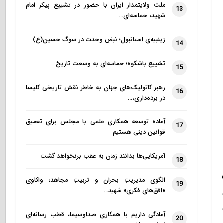
ملت ولایتمدار ایران با حضور در تشییع پیکر امام
13
شهید، حماسه‌ای…
زینبیه‌ی استانبول؛ نبضِ وحدت در سوگِ حسین(ع)
14
تشییع باشکوه؛ حماسه‌ای به وسعت تاریخ
15
رهبر کاتولیک‌های جهان به خاطر نقش تاریخی کلیسا
16
در برده‌داری،…
آماده توسعه همکاری علمی با مجلس برای تعمیق
17
قوانین دینی هستیم
آمریکایی‌ها بدانند زمان به عقب برنخواهد گشت
18
الگوی مدیریتِ بحران و تربیتِ مجاهد؛ واکاوی
19
«افق‌های فکری» شهید…
آمادگی داریم با همکاری صداوسیما، قطب رسانه‌ای
20