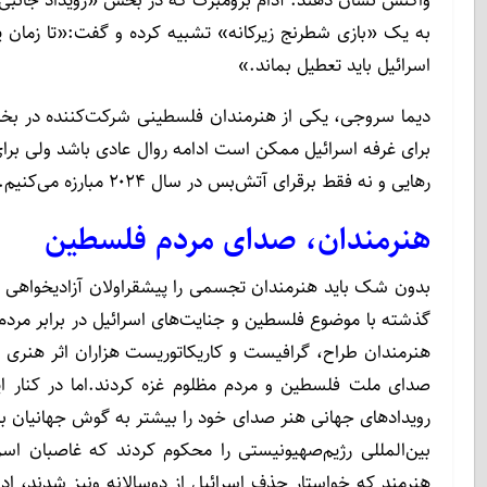
واکنش نشان دهند. آدام برومبرگ که در بخش «رویداد جانبی» 
به یک «بازی شطرنج زیرکانه» تشبیه کرده و گفت:«تا زمان پا
اسرائیل باید تعطیل بماند.»
​​​​​​​دیما سروجی، یکی از هنرمندان فلسطینی شرکت‌کننده در
رهایی و نه فقط برقرای آتش‌بس در سال ۲۰۲۴ مبارزه می‌کنیم.»
هنرمندان، صدای مردم فلسطین
بدون شک باید هنرمندان تجسمی را پیشقراولان آزادیخواهی 
گذشته با موضوع فلسطین و جنایت‌های اسرائیل در برابر مردم 
هنرمندان طراح، گرافیست و کاریکاتوریست هزاران اثر هنری 
صدای ملت فلسطین و مردم مظلوم غزه کردند.اما در کنار ا
رویدادهای جهانی هنر صدای خود را بیشتر به گوش جهانیان برس
بین‌المللی رژیم‌صهیونیستی را محکوم کردند که غاصبان اسرا
هنرمند که خواستار حذف اسرائیل از دوسالانه ونیز شدند، ادام