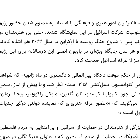
امضای بیش از ۲۳هزار هنرمند و دست‌اندرکاران امور هنری و فرهنگی با استناد به ممنوع شدن حضور رژیم
نوبی بین سال‌های ۱۹۶۸ تا ۱۹۹۳ خواستار ممنوعیت شرکت اسرائیل در این نمایشگاه شدند. حتی این هنرمندان در
نامه سرگشاده خود به تعطیل شدن غرفه روسیه در دوسالانه ونیز پس از شروع جنگ روسیه با اوکراین در سال ۲۰۲۲ هم اشاره کر
 هر سال جایگاه ویژه‌ای در پاویون اصلی این دوسالانه برای این رژیم
یز از غرفه اسرائیل حمایت کرد.
 توسط گروه «Art Not Genocide Alliance»، پس از حکم موقت دادگاه بین‌المللی دادگستری در ماه ژانویه‌- که شواهد
«قابل قبولی» مبنی بر این‌که حمله مداوم اسرائیل به غزه نقض کنوانسیون نسل‌کشی ۱۹۵۱ است- آغاز شد و تا پیش از آغاز رسم
رسید‌ه است.هنرمندانی چون کارولینا کیسدو، نان گلدین، مایکل راکوویتز، ریحانا زمان،
 می‌گویند که «حضور غرفه هنری‌ای که نماینده دولتی‌ درگیر جنایات
بول است.»
رگی از هنرمندان در حمایت از اسرائیل و بی‌اعتنایی به مردم فلسطین
‌‌ آمریکا، در حمایت از مردم فلسطین که با عنوان «بیگانگان در میهن