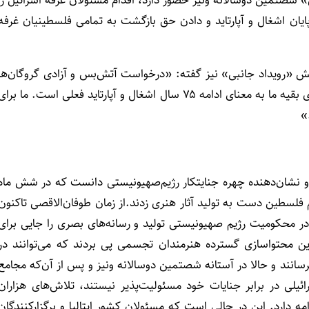
شصتمین دوسالانه ونیز حضور دارد، اقدام مسئولان غرفه اسرائیل را
یان اشغال و آپارتاید و دادن حق بازگشت به تمامی فلسطینیان غرفه
 بخش «رویداد جانبی» نیز گفته: «درخواست آتش‌بس و آزادی گروگان‌ها
برای غرفه اسرائیل ممکن است ادامه روال عادی باشد ولی برای بقیه ما به معنای ادامه ۷۵ سال اشغال و آپارتاید فعلی است. ما برا
و نشان‌دهنده چهره جنایتکار رژیم‌صهیونیستی دانست که در شش ماه
فلسطین دست به تولید آثار هنری زدند.از زمان طوفان‌الاقصی تاکنون
در محکومیت رژیم صهیونیستی تولید و رسانه‌های بصری را جایی برای
ین محتواسازی گسترده هنرمندان تجسمی پی بردند که می‌توانند در
انند و حالا در آستانه شصتمین دوسالانه ونیز و پس از آن‌که مجامع
ئیلی در برابر جنایات خود مسئولیت‌پذیر نیستند، تلاش‌های هزاران
ه دارد. این در حالی است که مسئولان کشور ایتالیا و برگزارکنندگان