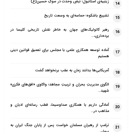
زینبیه‌ی استانبول؛ نبضِ وحدت در سوگِ حسین(ع)
14
تشییع باشکوه؛ حماسه‌ای به وسعت تاریخ
15
رهبر کاتولیک‌های جهان به خاطر نقش تاریخی کلیسا در
16
برده‌داری،…
آماده توسعه همکاری علمی با مجلس برای تعمیق قوانین دینی
17
هستیم
آمریکایی‌ها بدانند زمان به عقب برنخواهد گشت
18
الگوی مدیریتِ بحران و تربیتِ مجاهد؛ واکاوی «افق‌های فکری»
19
شهید…
آمادگی داریم با همکاری صداوسیما، قطب رسانه‌ای ادیان و
20
مذاهب در…
ترامپ از رهبران مسلمان خواست پس از پایان جنگ ایران به
21
پیمان…