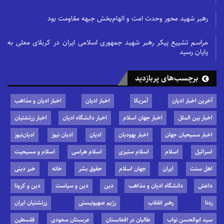
رهبر شهید محور وحدت امت و الهام‌بخش جبهه مقاومت بود
مراسم تشییع پیکر رهبر شهید جمهوری اسلامی ایران در کربلای معلی به
پایان رسید
برچسب‌های پربازدید
آخرین اخبار ادیان
آمریکا
اخبار ادیان
اخبار ادیان و مذاهب
اخبار بین الملل
اخبار جهان اسلام
اخبار دانشگاه ادیان
اخبار زرتشتیان
اخبار مسیحیان جهان
اخبار یهودیان
ادیان
ادیان نیوز
ادیان‌نیوز
اسرائیل
اسلام
اسلام ستیزی
اسلام هراسی
اسلام و مسیحیت
اهل سنت
ایران
جهان اسلام
حقوق بشر
خانه
خبر دینی
داعش
دانشگاه ادیان و مذاهب
دین
دین و سیاست
دین و کرونا
ردنا
رهبر انقلاب
رژیم صهیونیستی
زرتشتیان ایران
سید ابوالحسن نواب
طالبان در افغانستان
عربستان سعودی
فلسطین