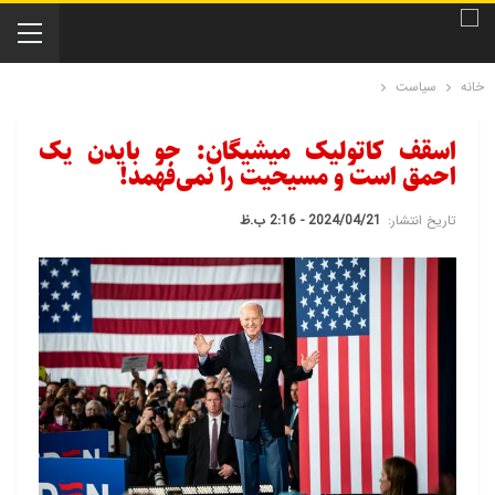
خانه
سیاست
اسقف کاتولیک میشیگان: جو بایدن یک
احمق است و مسیحیت را نمی‌فهمد!
تاریخ انتشار:
2024/04/21 - 2:16 ب.ظ