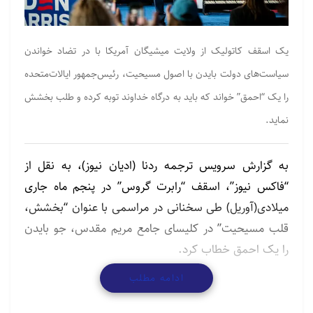
یک اسقف کاتولیک از ولایت میشیگان آمریکا با در تضاد خواندن
سیاست‌های دولت بایدن با اصول مسیحیت، رئیس‌جمهور ایالات‌متحده
را یک “احمق” خواند که باید به درگاه خداوند توبه کرده و طلب بخشش
نماید.
به گزارش سرویس ترجمه ردنا (ادیان نیوز)، به نقل از
“فاکس نیوز”، اسقف “رابرت گروس” در پنجم ماه جاری
میلادی(آوریل) طی سخنانی در مراسمی با عنوان “بخشش،
قلب مسیحیت” در کلیسای جامع مریم مقدس، جو بایدن
را یک احمق خطاب کرد.
ادامه مطلب
اسقف رابرت گروس از خداوند بابت حماقت رئیس جمهور
آمریکا طلب بخشش کرد.