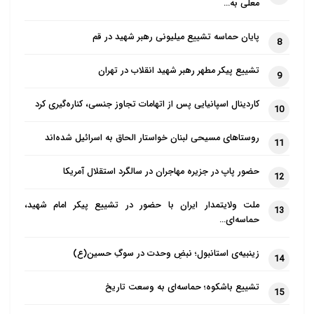
معلی به…
دنبال گزینه‌های اقتصادی هستند، بسیار حائز اهمیت
است.
تنوع محصول
، دومین برگ برنده چینی‌ها در این
پایان حماسه تشییع میلیونی رهبر شهید در قم
8
میدان است. طیف گسترده‌ای از مواد غذایی حلال از جمله
برنج، ادویه، انواع کنسرو، آبزیان و گوشت‌های فرآوری شده
تشییع پیکر مطهر رهبر شهید انقلاب در تهران
9
در چین تولید می‌شود که می‌تواند نیازهای مختلف
کاردینال اسپانیایی پس از اتهامات تجاوز جنسی، کناره‌گیری کرد
10
مصرف‌کنندگان را تامین کند. این تنوع، دست واردکنندگان
ایرانی را برای عرضه سبد کالایی متنوع به بازار کشور باز
روستاهای مسیحی لبنان خواستار الحاق به اسرائیل شده‌اند
11
می‌گذارد.
دسترسی به بازارهای جدید
، مزیت دیگری است
حضور پاپ در جزیره مهاجران در سالگرد استقلال آمریکا
که نباید نادیده گرفته شود. با برقراری روابط تجاری با چین،
12
می‌توان به بازارهای جدیدی در این کشور پهناور دست یافت
ملت ولایتمدار ایران با حضور در تشییع پیکر امام شهید،
13
و زمینه صادرات محصولات ایرانی را نیز فراهم کرد.
حماسه‌ای…
زینبیه‌ی استانبول؛ نبضِ وحدت در سوگِ حسین(ع)
14
چالش‌هایی که باید آن‌ها را جدی
تشییع باشکوه؛ حماسه‌ای به وسعت تاریخ
15