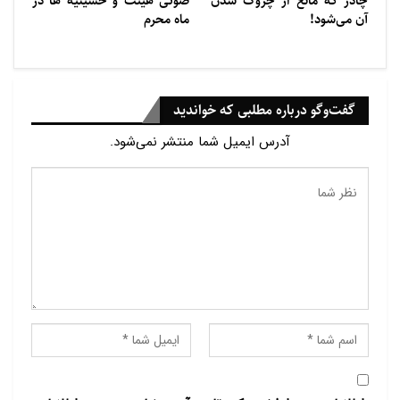
چادر که مانع از چروک شدن
صوتی هیئت و حسینیه ها در
است. اگرچه جمعیت قابل توجهی از مسلمانان در چین
آن می‌شود!
ماه محرم
زندگی می‌کنند، اما ممکن است فرآیند ذبح دام در
کشتارگاه‌های چینی مطابق با موازین شرعی اسلام نباشد.
نبود نظارت دقیق بر این فرآیند، اطمینان از حلال بودن
گفت‌وگو درباره مطلبی که خواندید
گوشت‌های وارداتی را با مشکل مواجه می‌کند.
آدرس ایمیل شما منتشر نمی‌شود.
مطالب مرتبط
رپورتاژ آگهی| راهنمای جامع سفر اربعین به کربلا برای…
رپورتاژ آگهی| برنامه‌ریزی سفری ایده‌آل به مشهد
مقدس