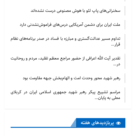
از برندهای معتبر و شناخته شده چینی که سابقه درخشانی
سخنرانی‌های پاپ لئو با هوش مصنوعی درست نشده‌اند
در تولید مواد غذایی حلال دارند، می‌تواند ریسک‌های ناشی
از واردات را کاهش دهد.
ملت ایران برای دشمن آمریکایی درس‌های فراموش‌نشدنی دارد
آیا واردات مواد غذایی حلال،
تداوم مسیر عدالت‌گستری و مبارزه با فساد در صدر برنامه‌های نظام
قرار…
کشاورزی ایران را تهدید می‌کند؟
تقدیر آیت الله اعرافی از حضور مراجع معظم تقلید، مردم و روحانیت
در کنار مباحث مربوط به کیفیت و سلامت، موضوع دیگری
در…
نیز مطرح می‌شود که جنبه‌ای جنجالی دارد. برخی بر این
رهبر شهید محور وحدت امت و الهام‌بخش جبهه مقاومت بود
باورند که واردات گسترده مواد غذایی از چین، به بخش
کشاورزی ایران ضربه زده و موجب کاهش تولید محصولات
مراسم تشییع پیکر رهبر شهید جمهوری اسلامی ایران در کربلای
داخلی می‌شود. این افراد معتقدند که حمایت از کشاورزان
معلی به پایان…
ایرانی و تقویت خودکفایی در زمینه تولید مواد غذایی،
اولویت بالاتری دارد. از طرف دیگر، برخی کارشناسان
پربازدید‌های هفته
اقتصادی بر این عقیده هستند که واردات مواد غذایی
می‌تواند به تنظیم بازار و کنترل قیمت‌ها کمک کند. آن‌ها