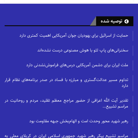
گسترده مواد غذایی، به بخش کشاورزی ایران ضربه زده و
موجب کاهش تولید محصولات داخلی می‌شود. این افراد بر
توصیه شده
لزوم حمایت از کشاورزان ایرانی و تقویت خودکفایی در
زمینه تولید مواد غذایی تاکید می‌کنند.
مسائل مربوط به
حمایت از اسرائیل برای یهودیان جوان آمریکایی اهمیت کمتری دارد
حمل و نقل و گمرک
، چالش‌های دیگری هستند که باید به
سخنرانی‌های پاپ لئو با هوش مصنوعی درست نشده‌اند
آن‌ها توجه کرد. قوانین و مقررات پیچیده گمرکی و
همچنین، مسائلی مانند مسافت طولانی و هزینه‌های حمل
ملت ایران برای دشمن آمریکایی درس‌های فراموش‌نشدنی دارد
و نقل، می‌توانند بر روند واردات مواد غذایی از چین تاثیر
منفی بگذارند.
تداوم مسیر عدالت‌گستری و مبارزه با فساد در صدر برنامه‌های نظام قرار
دارد
تقدیر آیت الله اعرافی از حضور مراجع معظم تقلید، مردم و روحانیت در
مراسم تشییع…
رهبر شهید محور وحدت امت و الهام‌بخش جبهه مقاومت بود
مراسم تشییع پیکر رهبر شهید جمهوری اسلامی ایران در کربلای معلی به