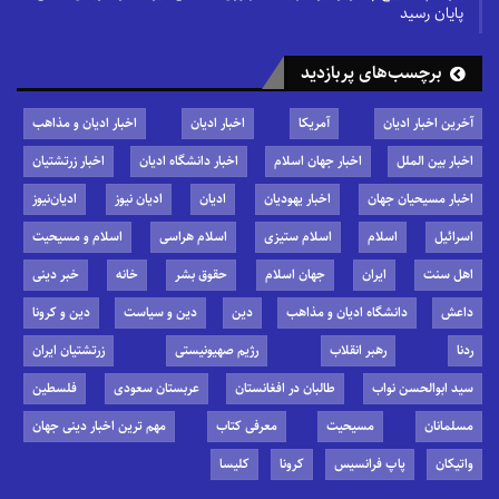
پایان رسید
برچسب‌های پربازدید
آخرین اخبار ادیان
آمریکا
اخبار ادیان
اخبار ادیان و مذاهب
اخبار بین الملل
اخبار جهان اسلام
اخبار دانشگاه ادیان
اخبار زرتشتیان
اخبار مسیحیان جهان
اخبار یهودیان
ادیان
ادیان نیوز
ادیان‌نیوز
اسرائیل
اسلام
اسلام ستیزی
اسلام هراسی
اسلام و مسیحیت
اهل سنت
ایران
جهان اسلام
حقوق بشر
خانه
خبر دینی
داعش
دانشگاه ادیان و مذاهب
دین
دین و سیاست
دین و کرونا
ردنا
رهبر انقلاب
رژیم صهیونیستی
زرتشتیان ایران
سید ابوالحسن نواب
طالبان در افغانستان
عربستان سعودی
فلسطین
مسلمانان
مسیحیت
معرفی کتاب
مهم ترین اخبار دینی جهان
واتیکان
پاپ فرانسیس
کرونا
کلیسا