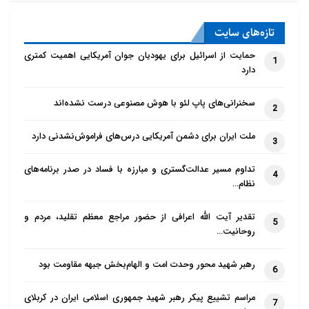
همچنین بر لزوم تجارت آزاد و حضور در بازارهای جهانی
تازه‌‌های سایت
تاکید می‌کنند. به نظر می‌رسد، یافتن راهکاری متعادل که
حمایت از اسرائیل برای یهودیان جوان آمریکایی اهمیت کمتری
ضمن حمایت از تولیدکنندگان داخلی، موجبات تامین نیاز
1
دارد
مصرف‌کنندگان و بهره‌مندی از مزایای تجارت با چین را
فراهم آورد، راهکار ایده‌آل باشد.
سخنرانی‌های پاپ لئو با هوش مصنوعی درست نشده‌اند
2
فرصت‌های طلایی در دل تجارت با
ملت ایران برای دشمن آمریکایی درس‌های فراموش‌نشدنی دارد
3
چین
تداوم مسیر عدالت‌گستری و مبارزه با فساد در صدر برنامه‌های
4
نظام…
واردات مواد غذایی حلال از چین، مزایای قابل توجهی را به
همراه دارد که نمی‌توان از آن‌ها چشم‌پوشی کرد.
قیمت
تقدیر آیت الله اعرافی از حضور مراجع معظم تقلید، مردم و
5
روحانیت…
مناسب
، یکی از مهم‌ترین مزیت‌های این تجارت است. چین
به دلیل برخورداری از نیروی کار ارزان و حجم بالای تولید،
رهبر شهید محور وحدت امت و الهام‌بخش جبهه مقاومت بود
6
می‌تواند محصولاتی با قیمت رقابتی به بازارهای جهانی
عرضه کند. این موضوع، برای مصرف‌کنندگان ایرانی که به
مراسم تشییع پیکر رهبر شهید جمهوری اسلامی ایران در کربلای
7