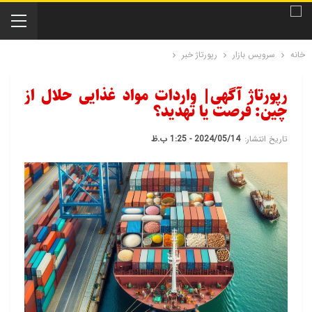
خانه
سرویس بازار
رپورتاژ خبر
رپورتاژ آگهی| واردات مواد غذایی حلال از
چین: فرصت یا تهدید؟
تاریخ انتشار:
2024/05/14 - 1:25 ب.ظ