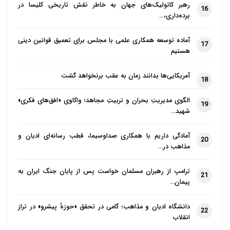
گرفت
رهبر کاتولیک‌های جهان به خاطر نقش تاریخی کلیسا در
16
برده‌داری،…
با وجود مزایای ذکر شده، واردات مواد غذایی حلال از چین
با چالش‌هایی نیز همراه است.
سلامت و کیفیت
، مهم‌ترین
آماده توسعه همکاری علمی با مجلس برای تعمیق قوانین دینی
17
هستیم
دغدغه مصرف‌کنندگان است. متاسفانه در سال‌های
گذشته، مواردی از آلودگی مواد غذایی چینی به مواد
آمریکایی‌ها بدانند زمان به عقب برنخواهد گشت
18
شیمیایی و غیرمجاز گزارش شده است. این موضوع، اعتماد
به محصولات غذایی وارداتی از چین را کاهش داده
الگوی مدیریتِ بحران و تربیتِ مجاهد؛ واکاوی «افق‌های فکری»
19
شهید…
است.
استانداردهای ذبح شرعی
، چالش دیگری است که
باید مورد توجه قرار گیرد. اگرچه جمعیت قابل توجهی از
آمادگی داریم با همکاری صداوسیما، قطب رسانه‌ای ادیان و
20
مسلمانان در چین زندگی می‌کنند، اما ممکن است فرآیند
مذاهب در…
ذبح دام در کشتارگاه‌های چینی مطابق با موازین شرعی
ترامپ از رهبران مسلمان خواست پس از پایان جنگ ایران به
21
اسلام نباشد. این موضوع، اطمینان از حلال بودن
پیمان…
گوشت‌های وارداتی را با مشکل مواجه می‌کند.
حمایت از
تولید داخلی
، بحثی است که در این میان مطرح می‌شود.
دانشگاه ادیان و مذاهب؛ گامی در تحقق «حوزهٔ پیشرو» در تراز
22
انقلاب
برخی معتقدند که
واردات کالا از چین
به ویژه در میزان