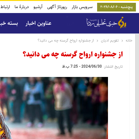
سرویس بازار
رپورتاژ آگهی
آرشیو
دربارۀ ما
ارتباط 
پنج‌شنبه - 2026/08/06
عناوین اخبار
بسته خب
خانه
تقویم ادیان
از جشنواره ارواح گرسنه چه می دانید؟
از جشنواره ارواح گرسنه چه می دانید؟
تاریخ انتشار:
2024/06/30 - 7:25 ب.ظ