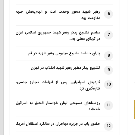
رهبر شهید محور وحدت امت و الهام‌بخش جبهه
6
مقاومت بود
مراسم تشییع پیکر رهبر شهید جمهوری اسلامی ایران
7
در کربلای معلی به…
پایان حماسه تشییع میلیونی رهبر شهید در قم
8
تشییع پیکر مطهر رهبر شهید انقلاب در تهران
9
کاردینال اسپانیایی پس از اتهامات تجاوز جنسی،
10
کناره‌گیری کرد
روستاهای مسیحی لبنان خواستار الحاق به اسرائیل
11
شده‌اند
حضور پاپ در جزیره مهاجران در سالگرد استقلال آمریکا
12