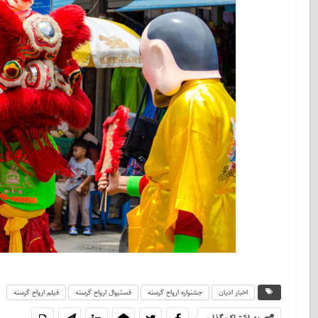
اخبار ادیان
جشنواره ارواح گرسنه
فستیوال ارواح گرسنه
فیلم ارواح گرسنه