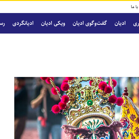
با ما
ری
ادیان
گفت‌و‌گوی ادیان
ویکی ادیان
ادیانگردی
رسا