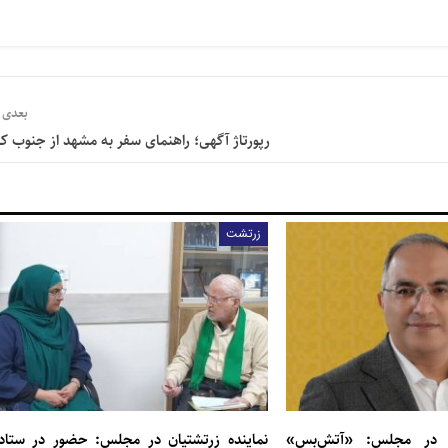
بعدی
رپورتاژ آگهی؛ راهنمای سفر به مشهد از جنوب ک
زرتشت
ن در مجلس: «آتش‌بس»
نماینده زرتشتیان در مجلس: حضور در ستاد