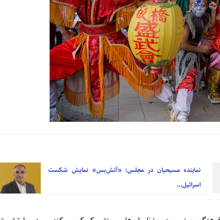
نماینده مسیحیان در مجلس: «آتش‌بس» نمایش شکست
اسرائیل…