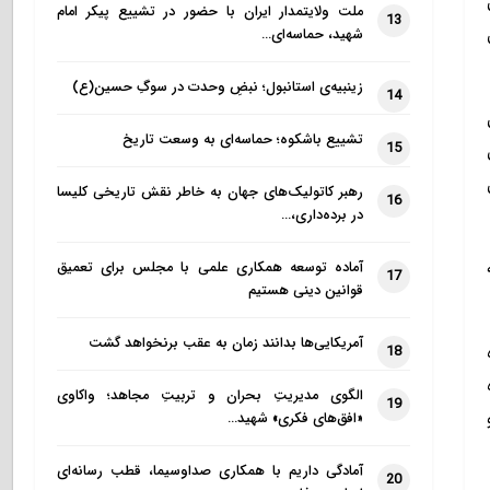
ملت ولایتمدار ایران با حضور در تشییع پیکر امام
13
شهید، حماسه‌ای…
زینبیه‌ی استانبول؛ نبضِ وحدت در سوگِ حسین(ع)
14
تشییع باشکوه؛ حماسه‌ای به وسعت تاریخ
15
رهبر کاتولیک‌های جهان به خاطر نقش تاریخی کلیسا
16
در برده‌داری،…
آماده توسعه همکاری علمی با مجلس برای تعمیق
17
قوانین دینی هستیم
آمریکایی‌ها بدانند زمان به عقب برنخواهد گشت
18
الگوی مدیریتِ بحران و تربیتِ مجاهد؛ واکاوی
19
«افق‌های فکری» شهید…
آمادگی داریم با همکاری صداوسیما، قطب رسانه‌ای
20