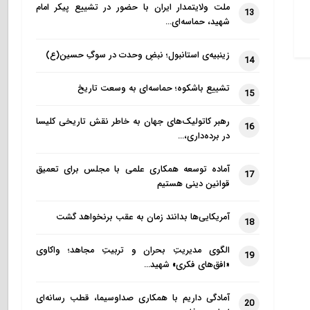
ملت ولایتمدار ایران با حضور در تشییع پیکر امام
13
شهید، حماسه‌ای…
زینبیه‌ی استانبول؛ نبضِ وحدت در سوگِ حسین(ع)
14
تشییع باشکوه؛ حماسه‌ای به وسعت تاریخ
15
رهبر کاتولیک‌های جهان به خاطر نقش تاریخی کلیسا
16
در برده‌داری،…
آماده توسعه همکاری علمی با مجلس برای تعمیق
17
قوانین دینی هستیم
آمریکایی‌ها بدانند زمان به عقب برنخواهد گشت
18
الگوی مدیریتِ بحران و تربیتِ مجاهد؛ واکاوی
19
«افق‌های فکری» شهید…
آمادگی داریم با همکاری صداوسیما، قطب رسانه‌ای
20