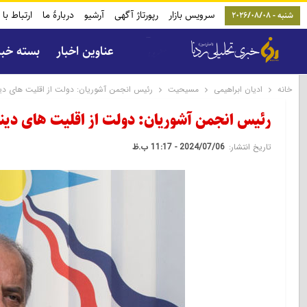
سرویس بازار
رپورتاژ آگهی
آرشیو
دربارۀ ما
ارتباط با 
شنبه - 2026/08/08
عناوین اخبار
بسته خب
خانه
ادیان ابراهیمی
مسیحیت
رئیس انجمن آشوریان: دولت از اقلیت های دینی
رئیس انجمن آشوریان: دولت از اقلیت های دینی 
تاریخ انتشار:
2024/07/06 - 11:17 ب.ظ