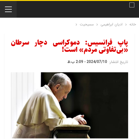
خانه
ادیان ابراهیمی
مسیحیت
پاپ فرانسیس: دموکراسی دچار سرطان
«بی‌تفاوتی مردم» است!
تاریخ انتشار:
2024/07/10 - 2:09 ب.ظ