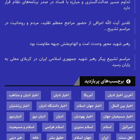
تداوم مسیر عدالت‌گستری و مبارزه با فساد در صدر برنامه‌های نظام قرار
دارد
تقدیر آیت الله اعرافی از حضور مراجع معظم تقلید، مردم و روحانیت در
مراسم تشییع…
رهبر شهید محور وحدت امت و الهام‌بخش جبهه مقاومت بود
مراسم تشییع پیکر رهبر شهید جمهوری اسلامی ایران در کربلای معلی به
پایان رسید
برچسب‌های پربازدید
آخرین اخبار ادیان
آمریکا
اخبار ادیان
اخبار ادیان و مذاهب
اخبار بین الملل
اخبار جهان اسلام
اخبار دانشگاه ادیان
اخبار زرتشتیان
اخبار مسیحیان جهان
اخبار یهودیان
ادیان
ادیان نیوز
ادیان‌نیوز
اسرائیل
اسلام
اسلام ستیزی
اسلام هراسی
اسلام و مسیحیت
اهل سنت
ایران
جهان اسلام
حقوق بشر
خانه
خبر دینی