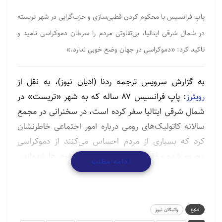
پاپ فرانسیس با محکوم کردن قطبی‌سازی و حزب‌گرایی در شهر تریسته
در شمال شرقی ایتالیا، بی‌تفاوتی مردم را سرطان دموکراسی نامید و
تاکید کرد: «دموکراسی در جهان وضع خوبی ندارد.»
به گزارش سرویس ترجمه ردنا (ادیان نیوز)، به نقل از
رویترز
: پاپ فرانسیس ۸۷ ساله که به شهر «تریست» در
شمال شرقی ایتالیا سفر کرده است، در سخنرانی در مجمع
سالانه کاتولیک‌های رومی درباره امور اجتماعی خاطرنشان
کرد که بسیاری از مردم احساس می‌کنند از دموکراسی
محروم شده‌ و فقرا و ضعیفان نیز به حال خود رها شده‌اند.
ادامه مطلب
رهبر کاتولیک‌های جهان با محکوم کردن قطبی‌سازی و
حزب‌گرایی اظهار داشت: مشخص است که دموکراسی در
دنیای امروز وضعیت خوبی ندارد.
منبع
واتیکان نیوز