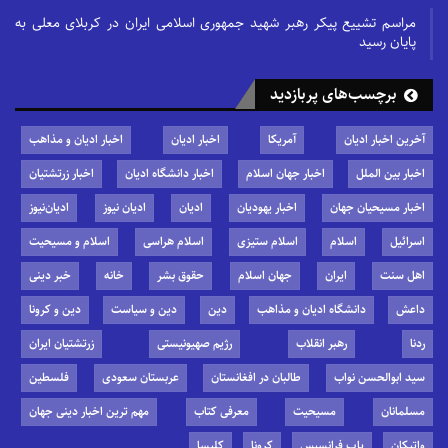
مراسم تشییع پیکر رهبر شهید جمهوری اسلامی ایران در کربلای معلی به
پایان رسید
برچسب‌های پربازدید
آخرین اخبار ادیان
آمریکا
اخبار ادیان
اخبار ادیان و مذاهب
اخبار بین الملل
اخبار جهان اسلام
اخبار دانشگاه ادیان
اخبار زرتشتیان
اخبار مسیحیان جهان
اخبار یهودیان
ادیان
ادیان نیوز
ادیان‌نیوز
اسرائیل
اسلام
اسلام ستیزی
اسلام هراسی
اسلام و مسیحیت
اهل سنت
ایران
جهان اسلام
حقوق بشر
خانه
خبر دینی
داعش
دانشگاه ادیان و مذاهب
دین
دین و سیاست
دین و کرونا
ردنا
رهبر انقلاب
رژیم صهیونیستی
زرتشتیان ایران
سید ابوالحسن نواب
طالبان در افغانستان
عربستان سعودی
فلسطین
مسلمانان
مسیحیت
معرفی کتاب
مهم ترین اخبار دینی جهان
واتیکان
پاپ فرانسیس
کرونا
کلیسا