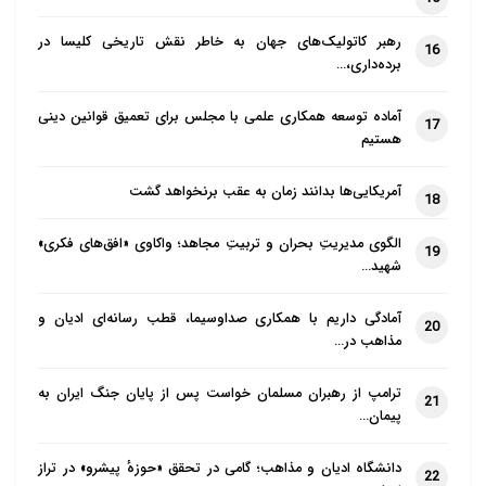
رهبر کاتولیک‌های جهان به خاطر نقش تاریخی کلیسا در
16
برده‌داری،…
آماده توسعه همکاری علمی با مجلس برای تعمیق قوانین دینی
17
هستیم
آمریکایی‌ها بدانند زمان به عقب برنخواهد گشت
18
الگوی مدیریتِ بحران و تربیتِ مجاهد؛ واکاوی «افق‌های فکری»
19
شهید…
آمادگی داریم با همکاری صداوسیما، قطب رسانه‌ای ادیان و
20
مذاهب در…
ترامپ از رهبران مسلمان خواست پس از پایان جنگ ایران به
21
پیمان…
دانشگاه ادیان و مذاهب؛ گامی در تحقق «حوزهٔ پیشرو» در تراز
22