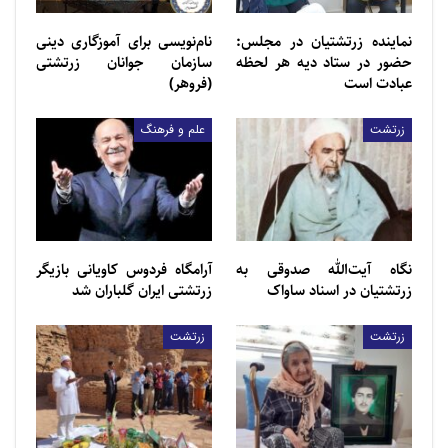
نماینده زرتشتیان در مجلس:
نام‌نویسی برای آموزگاری دینی
حضور در ستاد دیه هر لحظه
سازمان جوانان زرتشتی
عبادت است
(فروهر)
زرتشت
علم و فرهنگ
نگاه آیت‌الله صدوقی به
آرامگاه فردوس کاویانی بازیگر
زرتشتیان در اسناد ساواک
زرتشتی ایران گلباران شد
اولین مهاجر زرتشتی به تهران از اجداد ارباب کیخسرو
زرتشت
زرتشت
شاهرخ بود که همراه با آقا محمدخان قاجار به این شهر
آمد. اولین زرتشتیان تهران برای شغل باغبانی در دربار و به
وسیله درباریان به تهران آورده شدند.