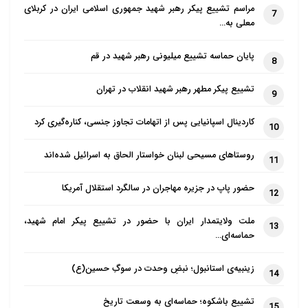
مراسم تشییع پیکر رهبر شهید جمهوری اسلامی ایران در کربلای
7
معلی به…
پایان حماسه تشییع میلیونی رهبر شهید در قم
8
تشییع پیکر مطهر رهبر شهید انقلاب در تهران
9
کاردینال اسپانیایی پس از اتهامات تجاوز جنسی، کناره‌گیری کرد
10
روستاهای مسیحی لبنان خواستار الحاق به اسرائیل شده‌اند
11
حضور پاپ در جزیره مهاجران در سالگرد استقلال آمریکا
12
ملت ولایتمدار ایران با حضور در تشییع پیکر امام شهید،
13
حماسه‌ای…
زینبیه‌ی استانبول؛ نبضِ وحدت در سوگِ حسین(ع)
14
تشییع باشکوه؛ حماسه‌ای به وسعت تاریخ
15