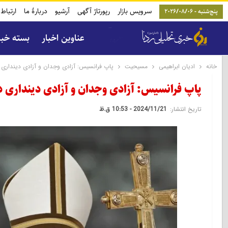
سرویس بازار
رپورتاژ آگهی
آرشیو
دربارۀ ما
ارتباط 
پنج‌شنبه - 2026/08/06
عناوین اخبار
بسته خب
خانه
ادیان ابراهیمی
مسیحیت
پاپ فرانسیس: آزادی وجدان و آزادی دینداری 
پاپ فرانسیس: آزادی وجدان و آزادی دینداری د
تاریخ انتشار:
2024/11/21 - 10:53 ق.ظ