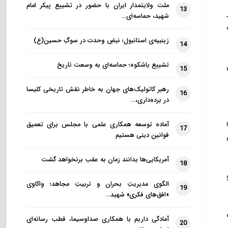
ملت ولایتمدار ایران با حضور در تشییع پیکر امام
13
شهید، حماسه‌ای…
زینبیه‌ی استانبول؛ نبضِ وحدت در سوگِ حسین(ع)
14
تشییع باشکوه؛ حماسه‌ای به وسعت تاریخ
15
رهبر کاتولیک‌های جهان به خاطر نقش تاریخی کلیسا
16
در برده‌داری،…
آماده توسعه همکاری علمی با مجلس برای تعمیق
17
قوانین دینی هستیم
آمریکایی‌ها بدانند زمان به عقب برنخواهد گشت
18
الگوی مدیریتِ بحران و تربیتِ مجاهد؛ واکاوی
19
«افق‌های فکری» شهید…
آمادگی داریم با همکاری صداوسیما، قطب رسانه‌ای
20