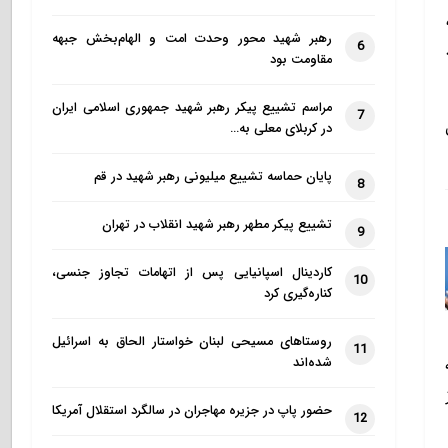
رهبر شهید محور وحدت امت و الهام‌بخش جبهه
6
مقاومت بود
مراسم تشییع پیکر رهبر شهید جمهوری اسلامی ایران
7
در کربلای معلی به…
پایان حماسه تشییع میلیونی رهبر شهید در قم
8
تشییع پیکر مطهر رهبر شهید انقلاب در تهران
9
کاردینال اسپانیایی پس از اتهامات تجاوز جنسی،
10
کناره‌گیری کرد
روستاهای مسیحی لبنان خواستار الحاق به اسرائیل
11
شده‌اند
حضور پاپ در جزیره مهاجران در سالگرد استقلال آمریکا
12