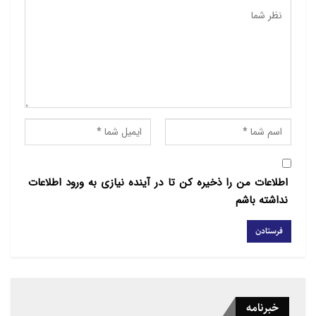
ملاقات کند.
مردم بحرین طی یک ماه گذشته برای آزادی زندانیان
سیاسی به خیابان‌های این کشور آمدند و از وضع موجود در
این زندان‌ها انتقاد کردند. معترضان بحرینی تأکید کردند
بازداشت زندانیان سیاسی به خصوص پس از شیوع ویروس
کرونا باید متوقف شود.
اطلاعات من را ذخیره کن تا در آینده نیازی به ورود اطلاعات
نداشته باشم
خبرنامه