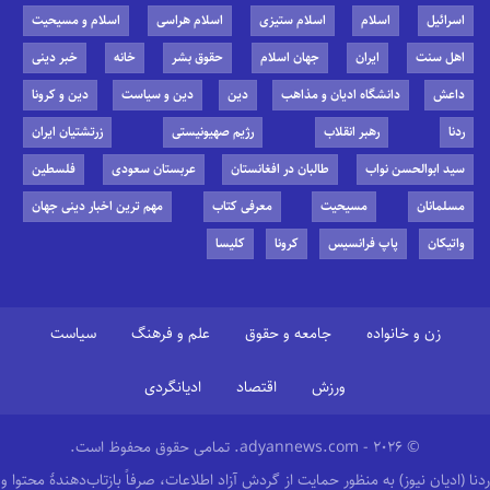
اسرائیل
اسلام
اسلام ستیزی
اسلام هراسی
اسلام و مسیحیت
اهل سنت
ایران
جهان اسلام
حقوق بشر
خانه
خبر دینی
داعش
دانشگاه ادیان و مذاهب
دین
دین و سیاست
دین و کرونا
ردنا
رهبر انقلاب
رژیم صهیونیستی
زرتشتیان ایران
سید ابوالحسن نواب
طالبان در افغانستان
عربستان سعودی
فلسطین
مسلمانان
مسیحیت
معرفی کتاب
مهم ترین اخبار دینی جهان
واتیکان
پاپ فرانسیس
کرونا
کلیسا
زن و خانواده
جامعه و حقوق
علم و فرهنگ
سیاست
ورزش
اقتصاد
ادیانگردی
© 2026 - adyannews.com. تمامی حقوق محفوظ است.
ردنا (ادیان نیوز) به منظور حمایت از گردش آزاد اطلاعات، صرفاً بازتاب‌دهندهٔ محتوا و