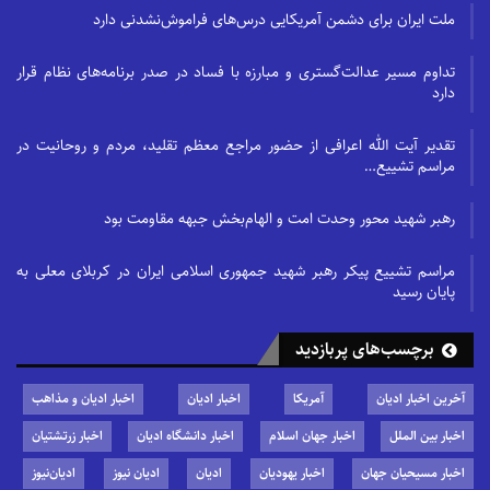
ملت ایران برای دشمن آمریکایی درس‌های فراموش‌نشدنی دارد
تداوم مسیر عدالت‌گستری و مبارزه با فساد در صدر برنامه‌های نظام قرار
دارد
تقدیر آیت الله اعرافی از حضور مراجع معظم تقلید، مردم و روحانیت در
مراسم تشییع…
رهبر شهید محور وحدت امت و الهام‌بخش جبهه مقاومت بود
مراسم تشییع پیکر رهبر شهید جمهوری اسلامی ایران در کربلای معلی به
پایان رسید
برچسب‌های پربازدید
آخرین اخبار ادیان
آمریکا
اخبار ادیان
اخبار ادیان و مذاهب
اخبار بین الملل
اخبار جهان اسلام
اخبار دانشگاه ادیان
اخبار زرتشتیان
اخبار مسیحیان جهان
اخبار یهودیان
ادیان
ادیان نیوز
ادیان‌نیوز