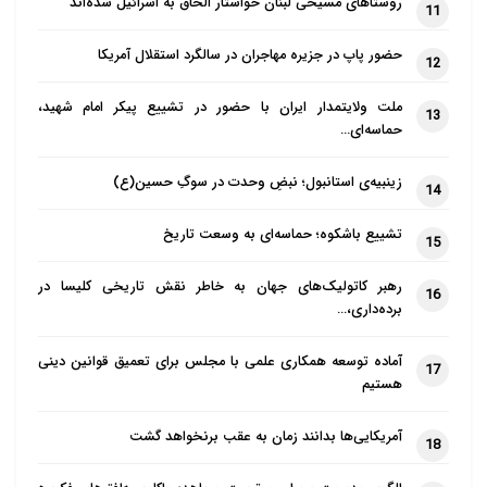
روستاهای مسیحی لبنان خواستار الحاق به اسرائیل شده‌اند
11
حضور پاپ در جزیره مهاجران در سالگرد استقلال آمریکا
12
ملت ولایتمدار ایران با حضور در تشییع پیکر امام شهید،
13
حماسه‌ای…
زینبیه‌ی استانبول؛ نبضِ وحدت در سوگِ حسین(ع)
14
تشییع باشکوه؛ حماسه‌ای به وسعت تاریخ
15
رهبر کاتولیک‌های جهان به خاطر نقش تاریخی کلیسا در
16
برده‌داری،…
آماده توسعه همکاری علمی با مجلس برای تعمیق قوانین دینی
17
هستیم
آمریکایی‌ها بدانند زمان به عقب برنخواهد گشت
18