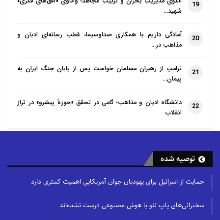
الگوی مدیریتِ بحران و تربیتِ مجاهد؛ واکاوی «افق‌های فکری»
19
شهید…
آمادگی داریم با همکاری صداوسیما، قطب رسانه‌ای ادیان و
20
مذاهب در…
ترامپ از رهبران مسلمان خواست پس از پایان جنگ ایران به
21
پیمان…
دانشگاه ادیان و مذاهب؛ گامی در تحقق «حوزهٔ پیشرو» در تراز
22
انقلاب
توصیه شده
حمایت از اسرائیل برای یهودیان جوان آمریکایی اهمیت کمتری دارد
سخنرانی‌های پاپ لئو با هوش مصنوعی درست نشده‌اند