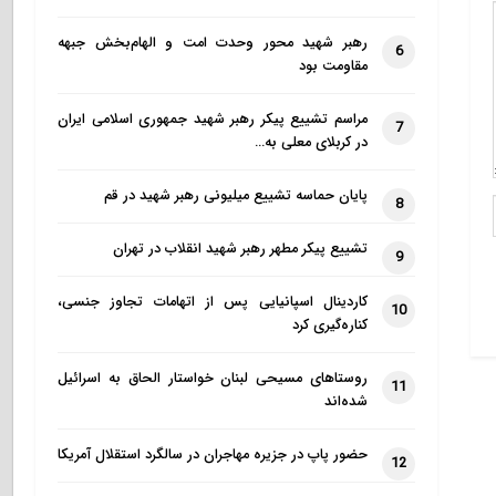
رهبر شهید محور وحدت امت و الهام‌بخش جبهه
6
مقاومت بود
مراسم تشییع پیکر رهبر شهید جمهوری اسلامی ایران
7
در کربلای معلی به…
پایان حماسه تشییع میلیونی رهبر شهید در قم
8
تشییع پیکر مطهر رهبر شهید انقلاب در تهران
9
کاردینال اسپانیایی پس از اتهامات تجاوز جنسی،
10
کناره‌گیری کرد
روستاهای مسیحی لبنان خواستار الحاق به اسرائیل
11
شده‌اند
حضور پاپ در جزیره مهاجران در سالگرد استقلال آمریکا
12