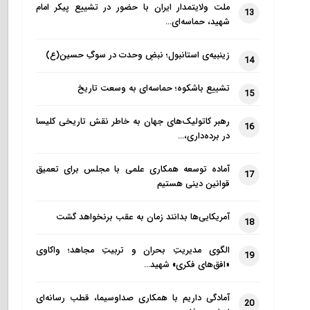
ملت ولایتمدار ایران با حضور در تشییع پیکر امام
13
شهید، حماسه‌ای…
زینبیه‌ی استانبول؛ نبضِ وحدت در سوگِ حسین(ع)
14
تشییع باشکوه؛ حماسه‌ای به وسعت تاریخ
15
رهبر کاتولیک‌های جهان به خاطر نقش تاریخی کلیسا
16
در برده‌داری،…
آماده توسعه همکاری علمی با مجلس برای تعمیق
17
قوانین دینی هستیم
آمریکایی‌ها بدانند زمان به عقب برنخواهد گشت
18
الگوی مدیریتِ بحران و تربیتِ مجاهد؛ واکاوی
19
«افق‌های فکری» شهید…
آمادگی داریم با همکاری صداوسیما، قطب رسانه‌ای
20