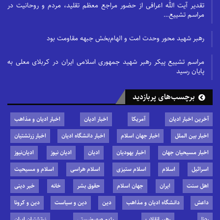
تقدیر آیت الله اعرافی از حضور مراجع معظم تقلید، مردم و روحانیت در
مراسم تشییع…
رهبر شهید محور وحدت امت و الهام‌بخش جبهه مقاومت بود
مراسم تشییع پیکر رهبر شهید جمهوری اسلامی ایران در کربلای معلی به
پایان رسید
برچسب‌های پربازدید
آخرین اخبار ادیان
آمریکا
اخبار ادیان
اخبار ادیان و مذاهب
اخبار بین الملل
اخبار جهان اسلام
اخبار دانشگاه ادیان
اخبار زرتشتیان
اخبار مسیحیان جهان
اخبار یهودیان
ادیان
ادیان نیوز
ادیان‌نیوز
اسرائیل
اسلام
اسلام ستیزی
اسلام هراسی
اسلام و مسیحیت
اهل سنت
ایران
جهان اسلام
حقوق بشر
خانه
خبر دینی
داعش
دانشگاه ادیان و مذاهب
دین
دین و سیاست
دین و کرونا
ردنا
رهبر انقلاب
رژیم صهیونیستی
زرتشتیان ایران