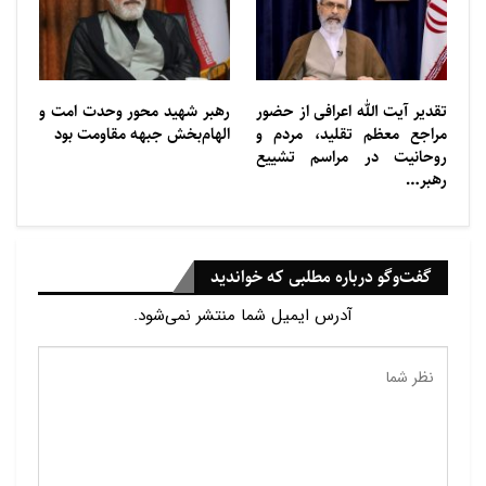
اند.
بر پایه این گزارش در میان مجروحان، هفت نفر مورد
اصابت گلوله قرار گرفته و پنج نفر نیز بر اثر استنشاق گاز
تقدیر آیت الله اعرافی از حضور
رهبر شهید محور وحدت امت و
مراجع معظم تقلید، مردم و
الهام‌بخش جبهه مقاومت بود
اشک آور دچار خفگی شده اند.
روحانیت در مراسم تشییع
رهبر…
گفت‌وگو درباره مطلبی که خواندید
آدرس ایمیل شما منتشر نمی‌شود.