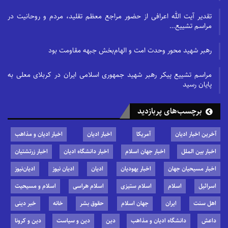
تقدیر آیت الله اعرافی از حضور مراجع معظم تقلید، مردم و روحانیت در
مراسم تشییع…
رهبر شهید محور وحدت امت و الهام‌بخش جبهه مقاومت بود
مراسم تشییع پیکر رهبر شهید جمهوری اسلامی ایران در کربلای معلی به
پایان رسید
برچسب‌های پربازدید
آخرین اخبار ادیان
آمریکا
اخبار ادیان
اخبار ادیان و مذاهب
اخبار بین الملل
اخبار جهان اسلام
اخبار دانشگاه ادیان
اخبار زرتشتیان
اخبار مسیحیان جهان
اخبار یهودیان
ادیان
ادیان نیوز
ادیان‌نیوز
اسرائیل
اسلام
اسلام ستیزی
اسلام هراسی
اسلام و مسیحیت
اهل سنت
ایران
جهان اسلام
حقوق بشر
خانه
خبر دینی
داعش
دانشگاه ادیان و مذاهب
دین
دین و سیاست
دین و کرونا