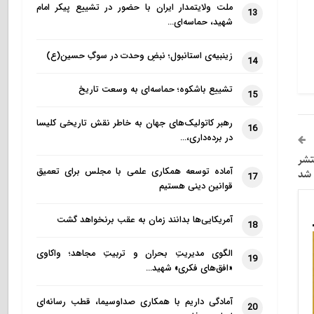
ملت ولایتمدار ایران با حضور در تشییع پیکر امام
13
شهید، حماسه‌ای…
زینبیه‌ی استانبول؛ نبضِ وحدت در سوگِ حسین(ع)
14
تشییع باشکوه؛ حماسه‌ای به وسعت تاریخ
15
رهبر کاتولیک‌های جهان به خاطر نقش تاریخی کلیسا
16
در برده‌داری،…
تشر
آماده توسعه همکاری علمی با مجلس برای تعمیق
شد
17
قوانین دینی هستیم
آمریکایی‌ها بدانند زمان به عقب برنخواهد گشت
18
الگوی مدیریتِ بحران و تربیتِ مجاهد؛ واکاوی
19
«افق‌های فکری» شهید…
آمادگی داریم با همکاری صداوسیما، قطب رسانه‌ای
20