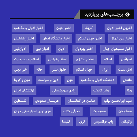
برچسب‌های پربازدید
آخرین اخبار ادیان
آمریکا
اخبار ادیان
اخبار ادیان و مذاهب
اخبار بین الملل
اخبار جهان اسلام
اخبار دانشگاه ادیان
اخبار زرتشتیان
اخبار مسیحیان جهان
اخبار یهودیان
ادیان
ادیان نیوز
ادیان‌نیوز
اسرائیل
اسلام
اسلام ستیزی
اسلام هراسی
اسلام و مسیحیت
اهل سنت
ایران
جهان اسلام
حقوق بشر
خانه
خبر دینی
داعش
دانشگاه ادیان و مذاهب
دین
دین و سیاست
دین و کرونا
ردنا
رهبر انقلاب
رژیم صهیونیستی
زرتشتیان ایران
سید ابوالحسن نواب
طالبان در افغانستان
عربستان سعودی
فلسطین
مسلمانان
مسیحیت
معرفی کتاب
مهم ترین اخبار دینی جهان
واتیکان
پاپ فرانسیس
کرونا
کلیسا