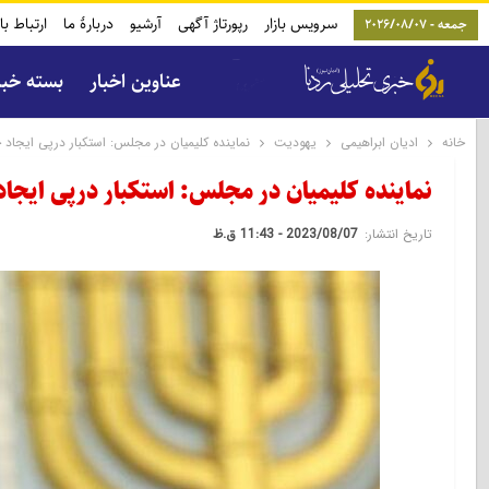
سرویس بازار
رپورتاژ آگهی
آرشیو
دربارۀ ما
ارتباط با
جمعه - 2026/08/07
عناوین اخبار
بسته خب
خانه
ادیان ابراهیمی
یهودیت
نماینده کلیمیان در مجلس: استکبار درپی ایجا
نماینده کلیمیان در مجلس: استکبار درپی ای
تاریخ انتشار:
2023/08/07 - 11:43 ق.ظ