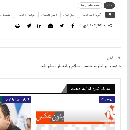
منبع
Taghribnews
آخرین اخبار ادیان
اخبار ادیان
اخبار کلیمیان
توهین به ادیان
خشونت مذ
به اشتراک گذاری
قبلی
درآمدی بر نظریه جنسی اسلام روانه بازار نشر شد
به خواندن ادامه دهید
یهودیت
ادیان غیرابراهیمی