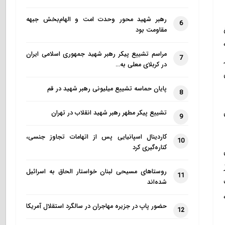
رهبر شهید محور وحدت امت و الهام‌بخش جبهه
6
مقاومت بود
مراسم تشییع پیکر رهبر شهید جمهوری اسلامی ایران
7
در کربلای معلی به…
پایان حماسه تشییع میلیونی رهبر شهید در قم
8
تشییع پیکر مطهر رهبر شهید انقلاب در تهران
9
کاردینال اسپانیایی پس از اتهامات تجاوز جنسی،
10
کناره‌گیری کرد
روستاهای مسیحی لبنان خواستار الحاق به اسرائیل
11
شده‌اند
حضور پاپ در جزیره مهاجران در سالگرد استقلال آمریکا
12