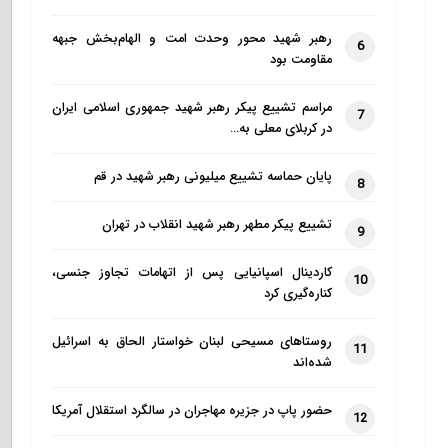
رهبر شهید محور وحدت امت و الهام‌بخش جبهه
6
مقاومت بود
مراسم تشییع پیکر رهبر شهید جمهوری اسلامی ایران
7
در کربلای معلی به…
پایان حماسه تشییع میلیونی رهبر شهید در قم
8
تشییع پیکر مطهر رهبر شهید انقلاب در تهران
9
کاردینال اسپانیایی پس از اتهامات تجاوز جنسی،
10
کناره‌گیری کرد
روستاهای مسیحی لبنان خواستار الحاق به اسرائیل
11
شده‌اند
حضور پاپ در جزیره مهاجران در سالگرد استقلال آمریکا
12