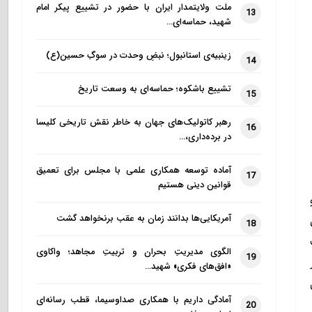
ملت ولایتمدار ایران با حضور در تشییع پیکر امام
13
شهید، حماسه‌ای…
زینبیه‌ی استانبول؛ نبضِ وحدت در سوگِ حسین(ع)
14
تشییع باشکوه؛ حماسه‌ای به وسعت تاریخ
15
رهبر کاتولیک‌های جهان به خاطر نقش تاریخی کلیسا
16
در برده‌داری،…
آماده توسعه همکاری علمی با مجلس برای تعمیق
17
قوانین دینی هستیم
میلادی
آمریکایی‌ها بدانند زمان به عقب برنخواهد گشت
18
الگوی مدیریتِ بحران و تربیتِ مجاهد؛ واکاوی
19
«افق‌های فکری» شهید…
آمادگی داریم با همکاری صداوسیما، قطب رسانه‌ای
20