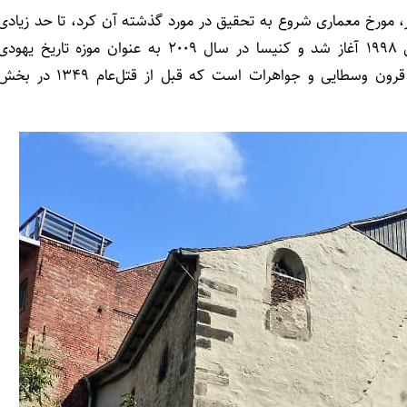
 1980، زمانی که المار آلتوسر، مورخ معماری شروع به تحقیق در مورد گذشته آن کرد، تا حد زیادی
فراموش شده بود. تلاش‌ها برای بازسازی این مکان در سال 1998 آغاز شد و کنیسا در سال 2009 به عنوان موزه تاریخ یهود
بازگشایی شد. این ساختمان حاوی مجموعه‌ای از سکه‌های قرون وسطایی و جواهرات است که قبل از قتل‌عام 1349 در