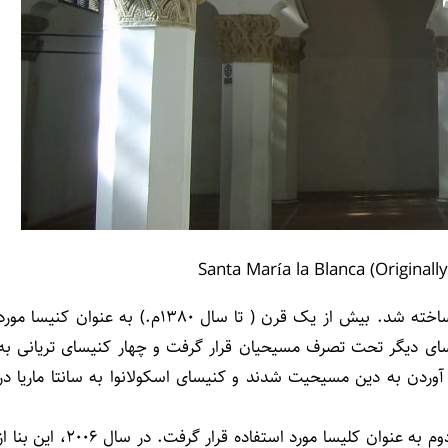
Santa María la Blanca (Original
کنیسای اسکولانوا در شهر تریانی ایتالیا درسال 1200میلادی ساخته شد. بیش از یک قرن ( تا سال 1380م.) به عنوان کنیسا مو
یسای دیگر تحت تصرف مسیحیان قرار گرفت و چهار کنیسای تریانی به
آوردن به دین مسیحیت شدند و کنیسای اسکولانوا به سانتا ماریا در
این ساختمان تا حد زیادی تغییر نکرد و تا زمان جنگ جهانی دوم به عنوان کلیسا مورد استفاده قرار گرفت. در سال 2006، این ب