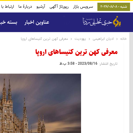
سرویس بازار
رپورتاژ آگهی
آرشیو
دربارۀ ما
ارتباط با 
شنبه - 2026/08/08
عناوین اخبار
بسته خب
خانه
ادیان ابراهیمی
یهودیت
معرفی کهن ترین کنیساهای اروپا
معرفی کهن ترین کنیساهای اروپا
تاریخ انتشار:
2023/08/16 - 3:58 ب.ظ