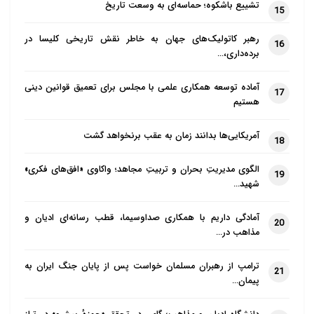
تشییع باشکوه؛ حماسه‌ای به وسعت تاریخ
15
نمایندگان مقامات محلی و مساجد دور هم جمع شوند تا
بیشتر به تبادل نظر بپردازند؛ این نیاز به صرف یک وعده
رهبر کاتولیک‌های جهان به خاطر نقش تاریخی کلیسا در
16
برده‌داری،…
غذایی یا نوشیدن قهوه با هم دارد، همچنین نیاز به تبادل
نظر در مورد نحوه رسیدگی به سؤالات مهم دارد که بر
آماده توسعه همکاری علمی با مجلس برای تعمیق قوانین دینی
17
زندگی مشترک ما در مناطق محلی تأثیرگذار است.
هستیم
حمدان برای گنجاندن مسلمانان، به ویژه جوانان مسلمان،
آمریکایی‌ها بدانند زمان به عقب برنخواهد گشت
18
در پروژه‌های دولت محلی ارزش زیادی قائل است.
الگوی مدیریتِ بحران و تربیتِ مجاهد؛ واکاوی «افق‌های فکری»
19
شهید…
تلاش‌های او توسط مایکل بلوم (Michael Blume)،
کمیسر یهودی ستیزی در دولت ایالتی بادن-وورتمبرگ،
آمادگی داریم با همکاری صداوسیما، قطب رسانه‌ای ادیان و
20
ستایش شده است. بلوم به دویچه وله گفت: حسین
مذاهب در…
حمدان ثابت می‌کند که
همزیستی مذاهب
واقعاً در سطح
ترامپ از رهبران مسلمان خواست پس از پایان جنگ ایران به
21
مردم انجام می‌شود. کشورهایی که نمی‌خواهند
پیمان…
درگیری‌هایی مانند آنچه در فرانسه دیده می‌شود تجربه