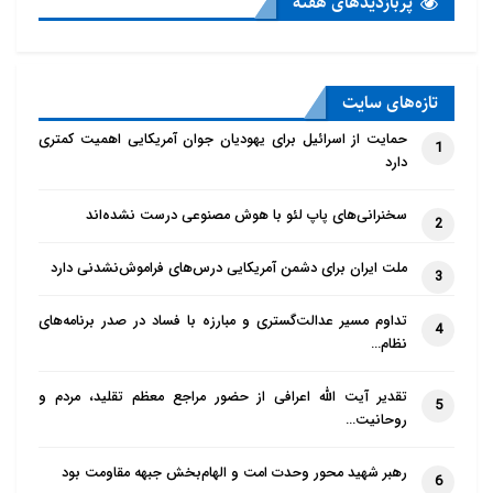
پربازدید‌های هفته
قرار می‌گیرند، به عنوان نشانه‌ای از جامعه بازتر و جهانی‌تر
می‌دانند.
یکی از مواردی که حمدان در مورد آن توصیه کرد مربوط به
تازه‌‌های سایت
یک شهر ۸ هزار نفری بود که شورای محلی آن در نهایت
حمایت از اسرائیل برای یهودیان جوان آمریکایی اهمیت کمتری
1
دارد
ساخت یک مناره را رد کرد. حمدان گفت که حداقل این
امکان وجود دارد که هر دو طرف به گفت‌وگو با یکدیگر
سخنرانی‌های پاپ لئو با هوش مصنوعی درست نشده‌اند
2
ادامه دهند.
ملت ایران برای دشمن آمریکایی درس‌های فراموش‌نشدنی دارد
3
پرداختن به پرسش‌های انتقادی
درباره گروه‌های اسلامی
تداوم مسیر عدالت‌گستری و مبارزه با فساد در صدر برنامه‌های
4
نظام…
او همچنین مقامات محلی را در مورد گروه‌های اسلامی که
تقدیر آیت الله اعرافی از حضور مراجع معظم تقلید، مردم و
5
توسط مقامات حفاظت از قانون اساسی آلمان تحت نظر
روحانیت…
هستند و متهم به ارتباط با جنبش‌های افراطی هستند،
رهبر شهید محور وحدت امت و الهام‌بخش جبهه مقاومت بود
مطلع می‌کند.
6