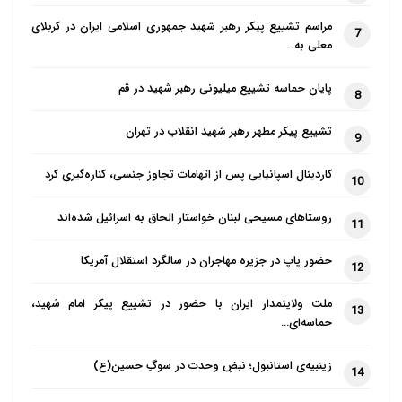
مراسم تشییع پیکر رهبر شهید جمهوری اسلامی ایران در کربلای
علاوه بر این، او نسبت به مرتبط دانستن مساجد با اتحادیه
7
معلی به…
ترکی اسلامی برای امور مذهبی (DITIB) که نفوذ سیاسی
آن در آلمان در گذشته مورد انتقاد قرار گرفته است،
پایان حماسه تشییع میلیونی رهبر شهید در قم
8
هشدار داد.
تشییع پیکر مطهر رهبر شهید انقلاب در تهران
9
حمدان به دویچه وله گفت: ما همیشه باید به تک تک
کاردینال اسپانیایی پس از اتهامات تجاوز جنسی، کناره‌گیری کرد
اجتماعات مسجد نگاه کنیم. زیرا جوامع می‌توانند از شهری
10
به شهر دیگر بسیار متفاوت باشند.
روستاهای مسیحی لبنان خواستار الحاق به اسرائیل شده‌اند
11
مساجدی که بخشی از DITIB، بزرگ‌ترین سازمان حمایتی
حضور پاپ در جزیره مهاجران در سالگرد استقلال آمریکا
12
مساجد در آلمان هستند، مورد انتقاد قرار گرفته‌اند، زیرا
آنها تابع و ظاهراً تحت کنترل مقامات مذهبی ترکیه
ملت ولایتمدار ایران با حضور در تشییع پیکر امام شهید،
13
حماسه‌ای…
هستند.
زینبیه‌ی استانبول؛ نبضِ وحدت در سوگِ حسین(ع)
حمدان تأکید می‌کند: بخشی از گفت‌وگوی صادقانه این
14
است که به سؤالات انتقادی بپردازیم. او توصیه می‌کند که