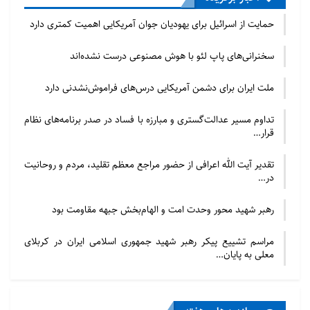
حمایت از اسرائیل برای یهودیان جوان آمریکایی اهمیت کمتری دارد
تقریباً ۵۰ مقام محلی در سراسر بادن-وورتمبرگ از خدمات
سخنرانی‌های پاپ لئو با هوش مصنوعی درست نشده‌اند
مشاوره او استفاده کرده‌اند. حمدان می‌گوید: گاهی اوقات
(مشاوره) فقط یک مکالمه است که یک یا دو ساعت طول
ملت ایران برای دشمن آمریکایی درس‌های فراموش‌نشدنی دارد
می‌کشد، در موارد دیگر ممکن است این کار به اندازه دو یا
سه قرار ملاقات طول بکشد. در موارد معدودی، او نیاز دارد
تداوم مسیر عدالت‌گستری و مبارزه با فساد در صدر برنامه‌های نظام
قرار…
که مشاوره طرفین را از طریق فرآیند طولانی‌تری طی کند.
مشاور امور اسلامی تأکید کرد: بحث به معنی ارائه راه
تقدیر آیت الله اعرافی از حضور مراجع معظم تقلید، مردم و روحانیت
در…
حل‌های آماده نیست، بلکه توصیه‌هایی برای اقدام است.
رهبر شهید محور وحدت امت و الهام‌بخش جبهه مقاومت بود
حمدان نظرات متفاوت در مورد ساختن مساجد در آلمان
درک می‌کند. در حالی که برخی آن را بخشی از یک فرآیند
مراسم تشییع پیکر رهبر شهید جمهوری اسلامی ایران در کربلای
معلی به پایان…
«اسلامی‌سازی» می‌دانند، برخی دیگر، مساجدی را که
اغلب به عنوان جایگزینی برای تأسیسات در حیاط خلوت یا
پارک‌های صنعتی ساخته می‌شوند و در معرض دید عموم