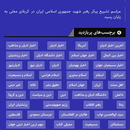
مراسم تشییع پیکر رهبر شهید جمهوری اسلامی ایران در کربلای معلی به
پایان رسید
برچسب‌های پربازدید
آخرین اخبار ادیان
آمریکا
اخبار ادیان
اخبار ادیان و مذاهب
اخبار بین الملل
اخبار جهان اسلام
اخبار دانشگاه ادیان
اخبار زرتشتیان
اخبار مسیحیان جهان
اخبار یهودیان
ادیان
ادیان نیوز
ادیان‌نیوز
اسرائیل
اسلام
اسلام ستیزی
اسلام هراسی
اسلام و مسیحیت
اهل سنت
ایران
جهان اسلام
حقوق بشر
خانه
خبر دینی
داعش
دانشگاه ادیان و مذاهب
دین
دین و سیاست
دین و کرونا
ردنا
رهبر انقلاب
رژیم صهیونیستی
زرتشتیان ایران
سید ابوالحسن نواب
طالبان در افغانستان
عربستان سعودی
فلسطین
مسلمانان
مسیحیت
معرفی کتاب
مهم ترین اخبار دینی جهان