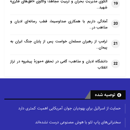
الگوی مدیریتِ بحران و تربیتِ مجاهد؛ واکاوی «افق‌های فکری»
19
شهید…
آمادگی داریم با همکاری صداوسیما، قطب رسانه‌ای ادیان و
20
مذاهب در…
ترامپ از رهبران مسلمان خواست پس از پایان جنگ ایران به
21
پیمان…
دانشگاه ادیان و مذاهب؛ گامی در تحقق «حوزهٔ پیشرو» در تراز
22
انقلاب
توصیه شده
حمایت از اسرائیل برای یهودیان جوان آمریکایی اهمیت کمتری دارد
سخنرانی‌های پاپ لئو با هوش مصنوعی درست نشده‌اند