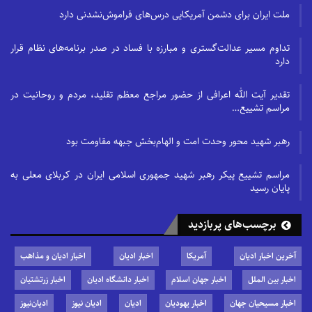
ملت ایران برای دشمن آمریکایی درس‌های فراموش‌نشدنی دارد
تداوم مسیر عدالت‌گستری و مبارزه با فساد در صدر برنامه‌های نظام قرار
دارد
تقدیر آیت الله اعرافی از حضور مراجع معظم تقلید، مردم و روحانیت در
مراسم تشییع…
رهبر شهید محور وحدت امت و الهام‌بخش جبهه مقاومت بود
مراسم تشییع پیکر رهبر شهید جمهوری اسلامی ایران در کربلای معلی به
پایان رسید
برچسب‌های پربازدید
آخرین اخبار ادیان
آمریکا
اخبار ادیان
اخبار ادیان و مذاهب
اخبار بین الملل
اخبار جهان اسلام
اخبار دانشگاه ادیان
اخبار زرتشتیان
اخبار مسیحیان جهان
اخبار یهودیان
ادیان
ادیان نیوز
ادیان‌نیوز