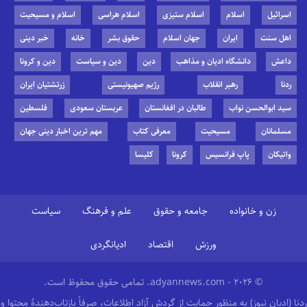
اسرائیل
اسلام
اسلام ستیزی
اسلام هراسی
اسلام و مسیحیت
اهل سنت
ایران
جهان اسلام
حقوق بشر
خانه
خبر دینی
داعش
دانشگاه ادیان و مذاهب
دین
دین و سیاست
دین و کرونا
ردنا
رهبر انقلاب
رژیم صهیونیستی
زرتشتیان ایران
سید ابوالحسن نواب
طالبان در افغانستان
عربستان سعودی
فلسطین
مسلمانان
مسیحیت
معرفی کتاب
مهم ترین اخبار دینی جهان
واتیکان
پاپ فرانسیس
کرونا
کلیسا
زن و خانواده
جامعه و حقوق
علم و فرهنگ
سیاست
ورزش
اقتصاد
ادیانگردی
© 2026 - adyannews.com. تمامی حقوق محفوظ است.
ردنا (ادیان نیوز) به منظور حمایت از گردش آزاد اطلاعات، صرفاً بازتاب‌دهندهٔ محتوا و