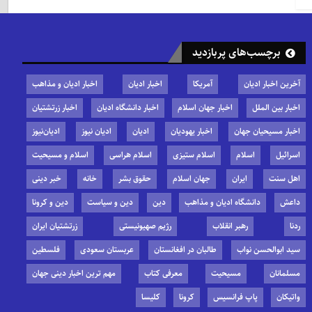
برچسب‌های پربازدید
آخرین اخبار ادیان
آمریکا
اخبار ادیان
اخبار ادیان و مذاهب
اخبار بین الملل
اخبار جهان اسلام
اخبار دانشگاه ادیان
اخبار زرتشتیان
اخبار مسیحیان جهان
اخبار یهودیان
ادیان
ادیان نیوز
ادیان‌نیوز
اسرائیل
اسلام
اسلام ستیزی
اسلام هراسی
اسلام و مسیحیت
اهل سنت
ایران
جهان اسلام
حقوق بشر
خانه
خبر دینی
داعش
دانشگاه ادیان و مذاهب
دین
دین و سیاست
دین و کرونا
ردنا
رهبر انقلاب
رژیم صهیونیستی
زرتشتیان ایران
سید ابوالحسن نواب
طالبان در افغانستان
عربستان سعودی
فلسطین
مسلمانان
مسیحیت
معرفی کتاب
مهم ترین اخبار دینی جهان
واتیکان
پاپ فرانسیس
کرونا
کلیسا