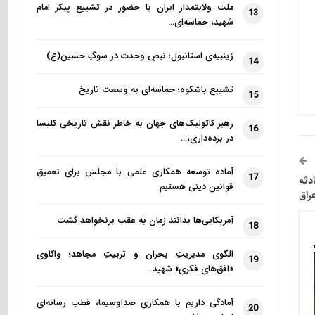
ملت ولایتمدار ایران با حضور در تشییع پیکر امام
13
شهید، حماسه‌ای…
زینبیه‌ی استانبول؛ نبضِ وحدت در سوگِ حسین(ع)
14
تشییع باشکوه؛ حماسه‌ای به وسعت تاریخ
15
رهبر کاتولیک‌های جهان به خاطر نقش تاریخی کلیسا
16
در برده‌داری،…
آماده توسعه همکاری علمی با مجلس برای تعمیق
17
دثه
قوانین دینی هستیم
راق
آمریکایی‌ها بدانند زمان به عقب برنخواهد گشت
18
الگوی مدیریتِ بحران و تربیتِ مجاهد؛ واکاوی
19
«افق‌های فکری» شهید…
آمادگی داریم با همکاری صداوسیما، قطب رسانه‌ای
20