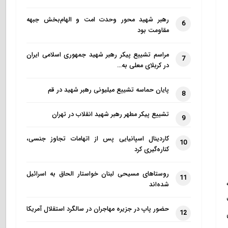
رهبر شهید محور وحدت امت و الهام‌بخش جبهه
6
مقاومت بود
مراسم تشییع پیکر رهبر شهید جمهوری اسلامی ایران
7
در کربلای معلی به…
پایان حماسه تشییع میلیونی رهبر شهید در قم
8
تشییع پیکر مطهر رهبر شهید انقلاب در تهران
9
کاردینال اسپانیایی پس از اتهامات تجاوز جنسی،
10
کناره‌گیری کرد
روستاهای مسیحی لبنان خواستار الحاق به اسرائیل
11
شده‌اند
حضور پاپ در جزیره مهاجران در سالگرد استقلال آمریکا
12