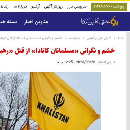
سرویس بازار
رپورتاژ آگهی
آرشیو
دربارۀ ما
ارتباط 
پنج‌شنبه - 2026/08/06
عناوین اخبار
بسته خب
خانه
ادیان غیرابراهیمی
سیکیسم
خشم و نگرانی «مسلمانان کانادا» از قتل «ره
خشم و نگرانی «مسلمانان کانادا» از قتل «ره
تاریخ انتشار:
2023/09/28 - 12:25 ب.ظ