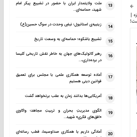
ملت ولایتمدار ایران با حضور در تشییع پیکر امام
13
شهید، حماسه‌ای…
ه |
ست!
زینبیه‌ی استانبول؛ نبضِ وحدت در سوگِ حسین(ع)
14
تشییع باشکوه؛ حماسه‌ای به وسعت تاریخ
15
رهبر کاتولیک‌های جهان به خاطر نقش تاریخی کلیسا
16
در برده‌داری،…
آماده توسعه همکاری علمی با مجلس برای تعمیق
17
قوانین دینی هستیم
آمریکایی‌ها بدانند زمان به عقب برنخواهد گشت
18
الگوی مدیریتِ بحران و تربیتِ مجاهد؛ واکاوی
19
«افق‌های فکری» شهید…
آمادگی داریم با همکاری صداوسیما، قطب رسانه‌ای
20