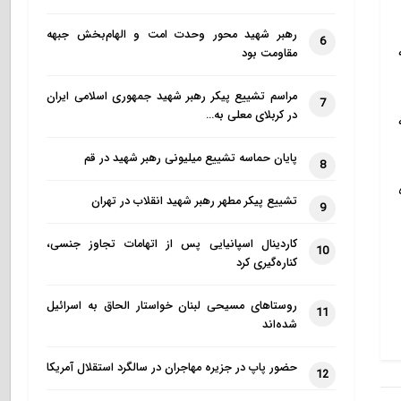
رهبر شهید محور وحدت امت و الهام‌بخش جبهه
6
به
مقاومت بود
مراسم تشییع پیکر رهبر شهید جمهوری اسلامی ایران
7
در کربلای معلی به…
ه
پایان حماسه تشییع میلیونی رهبر شهید در قم
8
ده
تشییع پیکر مطهر رهبر شهید انقلاب در تهران
9
کاردینال اسپانیایی پس از اتهامات تجاوز جنسی،
10
کناره‌گیری کرد
روستاهای مسیحی لبنان خواستار الحاق به اسرائیل
11
شده‌اند
حضور پاپ در جزیره مهاجران در سالگرد استقلال آمریکا
12