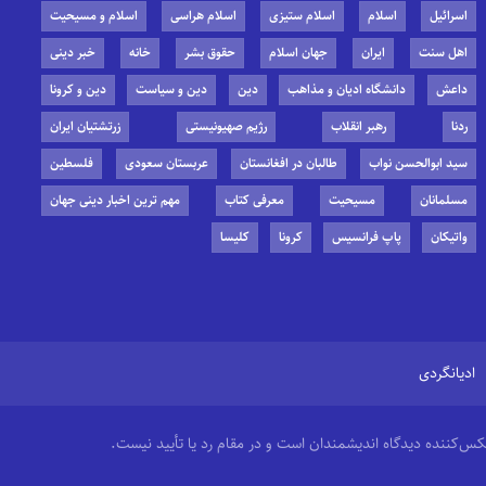
اسرائیل
اسلام
اسلام ستیزی
اسلام هراسی
اسلام و مسیحیت
اهل سنت
ایران
جهان اسلام
حقوق بشر
خانه
خبر دینی
داعش
دانشگاه ادیان و مذاهب
دین
دین و سیاست
دین و کرونا
ردنا
رهبر انقلاب
رژیم صهیونیستی
زرتشتیان ایران
سید ابوالحسن نواب
طالبان در افغانستان
عربستان سعودی
فلسطین
مسلمانان
مسیحیت
معرفی کتاب
مهم ترین اخبار دینی جهان
واتیکان
پاپ فرانسیس
کرونا
کلیسا
ادیانگردی
منعکس‌کننده دیدگاه اندیشمندان است و در مقام رد یا تأیید نیست.