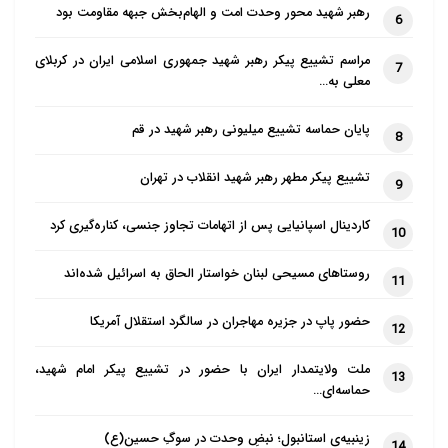
رهبر شهید محور وحدت امت و الهام‌بخش جبهه مقاومت بود
6
مراسم تشییع پیکر رهبر شهید جمهوری اسلامی ایران در کربلای
7
معلی به…
پایان حماسه تشییع میلیونی رهبر شهید در قم
8
تشییع پیکر مطهر رهبر شهید انقلاب در تهران
9
کاردینال اسپانیایی پس از اتهامات تجاوز جنسی، کناره‌گیری کرد
10
روستاهای مسیحی لبنان خواستار الحاق به اسرائیل شده‌اند
11
حضور پاپ در جزیره مهاجران در سالگرد استقلال آمریکا
12
ملت ولایتمدار ایران با حضور در تشییع پیکر امام شهید،
13
حماسه‌ای…
زینبیه‌ی استانبول؛ نبضِ وحدت در سوگِ حسین(ع)
14