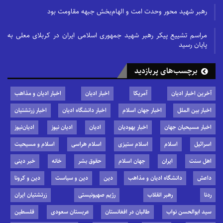
رهبر شهید محور وحدت امت و الهام‌بخش جبهه مقاومت بود
مراسم تشییع پیکر رهبر شهید جمهوری اسلامی ایران در کربلای معلی به
پایان رسید
برچسب‌های پربازدید
آخرین اخبار ادیان
آمریکا
اخبار ادیان
اخبار ادیان و مذاهب
اخبار بین الملل
اخبار جهان اسلام
اخبار دانشگاه ادیان
اخبار زرتشتیان
اخبار مسیحیان جهان
اخبار یهودیان
ادیان
ادیان نیوز
ادیان‌نیوز
اسرائیل
اسلام
اسلام ستیزی
اسلام هراسی
اسلام و مسیحیت
اهل سنت
ایران
جهان اسلام
حقوق بشر
خانه
خبر دینی
داعش
دانشگاه ادیان و مذاهب
دین
دین و سیاست
دین و کرونا
ردنا
رهبر انقلاب
رژیم صهیونیستی
زرتشتیان ایران
سید ابوالحسن نواب
طالبان در افغانستان
عربستان سعودی
فلسطین