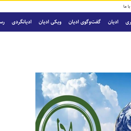
با ما
ری
ادیان
گفت‌و‌گوی ادیان
ویکی ادیان
ادیانگردی
رسا