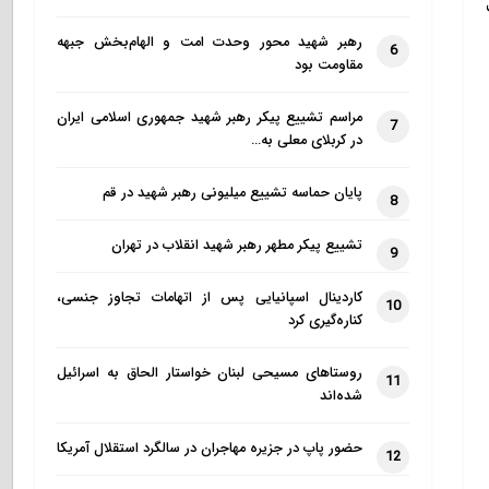
رهبر شهید محور وحدت امت و الهام‌بخش جبهه
6
مقاومت بود
مراسم تشییع پیکر رهبر شهید جمهوری اسلامی ایران
7
در کربلای معلی به…
پایان حماسه تشییع میلیونی رهبر شهید در قم
8
تشییع پیکر مطهر رهبر شهید انقلاب در تهران
9
کاردینال اسپانیایی پس از اتهامات تجاوز جنسی،
10
کناره‌گیری کرد
روستاهای مسیحی لبنان خواستار الحاق به اسرائیل
11
شده‌اند
حضور پاپ در جزیره مهاجران در سالگرد استقلال آمریکا
12