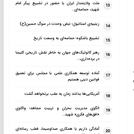
ملت ولایتمدار ایران با حضور در تشییع پیکر امام
13
شهید، حماسه‌ای…
زینبیه‌ی استانبول؛ نبضِ وحدت در سوگِ حسین(ع)
14
تشییع باشکوه؛ حماسه‌ای به وسعت تاریخ
15
رهبر کاتولیک‌های جهان به خاطر نقش تاریخی کلیسا
16
در برده‌داری،…
آماده توسعه همکاری علمی با مجلس برای تعمیق
17
قوانین دینی هستیم
بد
آمریکایی‌ها بدانند زمان به عقب برنخواهد گشت
18
الگوی مدیریتِ بحران و تربیتِ مجاهد؛ واکاوی
19
«افق‌های فکری» شهید…
آمادگی داریم با همکاری صداوسیما، قطب رسانه‌ای
20