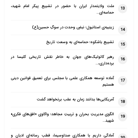
ملت ولایتمدار ایران با حضور در تشییع پیکر امام شهید،
13
حماسه‌ای…
زینبیه‌ی استانبول؛ نبضِ وحدت در سوگِ حسین(ع)
14
تشییع باشکوه؛ حماسه‌ای به وسعت تاریخ
15
رهبر کاتولیک‌های جهان به خاطر نقش تاریخی کلیسا در
16
برده‌داری،…
آماده توسعه همکاری علمی با مجلس برای تعمیق قوانین دینی
17
هستیم
آمریکایی‌ها بدانند زمان به عقب برنخواهد گشت
18
الگوی مدیریتِ بحران و تربیتِ مجاهد؛ واکاوی «افق‌های فکری»
19
شهید…
آمادگی داریم با همکاری صداوسیما، قطب رسانه‌ای ادیان و
20