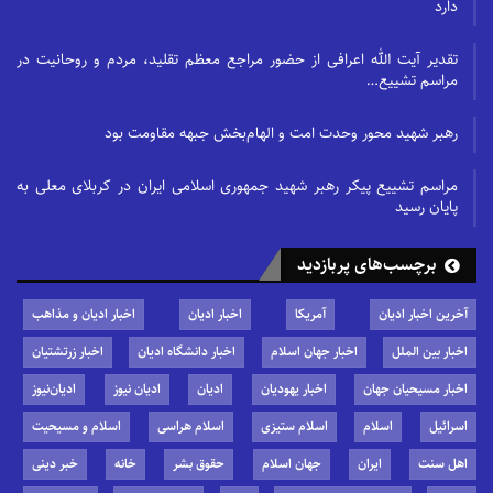
دارد
تقدیر آیت الله اعرافی از حضور مراجع معظم تقلید، مردم و روحانیت در
مراسم تشییع…
رهبر شهید محور وحدت امت و الهام‌بخش جبهه مقاومت بود
مراسم تشییع پیکر رهبر شهید جمهوری اسلامی ایران در کربلای معلی به
پایان رسید
برچسب‌های پربازدید
آخرین اخبار ادیان
آمریکا
اخبار ادیان
اخبار ادیان و مذاهب
اخبار بین الملل
اخبار جهان اسلام
اخبار دانشگاه ادیان
اخبار زرتشتیان
اخبار مسیحیان جهان
اخبار یهودیان
ادیان
ادیان نیوز
ادیان‌نیوز
اسرائیل
اسلام
اسلام ستیزی
اسلام هراسی
اسلام و مسیحیت
اهل سنت
ایران
جهان اسلام
حقوق بشر
خانه
خبر دینی