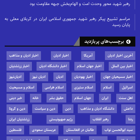
رهبر شهید محور وحدت امت و الهام‌بخش جبهه مقاومت بود
مراسم تشییع پیکر رهبر شهید جمهوری اسلامی ایران در کربلای معلی به
پایان رسید
برچسب‌های پربازدید
آخرین اخبار ادیان
آمریکا
اخبار ادیان
اخبار ادیان و مذاهب
اخبار بین الملل
اخبار جهان اسلام
اخبار دانشگاه ادیان
اخبار زرتشتیان
اخبار مسیحیان جهان
اخبار یهودیان
ادیان
ادیان نیوز
ادیان‌نیوز
اسرائیل
اسلام
اسلام ستیزی
اسلام هراسی
اسلام و مسیحیت
اهل سنت
ایران
جهان اسلام
حقوق بشر
خانه
خبر دینی
داعش
دانشگاه ادیان و مذاهب
دین
دین و سیاست
دین و کرونا
ردنا
رهبر انقلاب
رژیم صهیونیستی
زرتشتیان ایران
سید ابوالحسن نواب
طالبان در افغانستان
عربستان سعودی
فلسطین