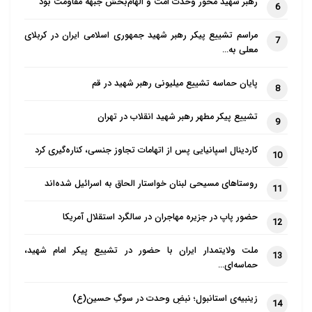
رهبر شهید محور وحدت امت و الهام‌بخش جبهه مقاومت بود
6
مراسم تشییع پیکر رهبر شهید جمهوری اسلامی ایران در کربلای
7
معلی به…
پایان حماسه تشییع میلیونی رهبر شهید در قم
8
تشییع پیکر مطهر رهبر شهید انقلاب در تهران
9
کاردینال اسپانیایی پس از اتهامات تجاوز جنسی، کناره‌گیری کرد
10
روستاهای مسیحی لبنان خواستار الحاق به اسرائیل شده‌اند
11
حضور پاپ در جزیره مهاجران در سالگرد استقلال آمریکا
12
ملت ولایتمدار ایران با حضور در تشییع پیکر امام شهید،
13
حماسه‌ای…
زینبیه‌ی استانبول؛ نبضِ وحدت در سوگِ حسین(ع)
14