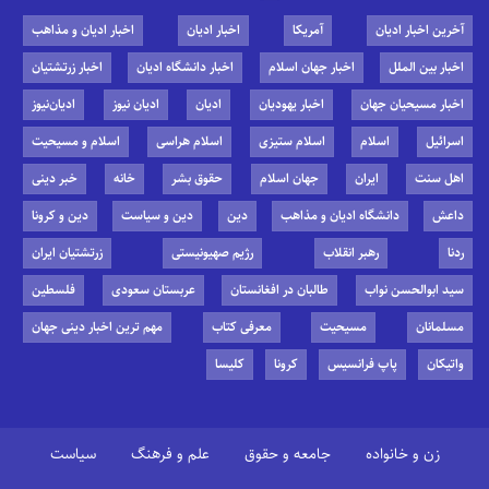
آخرین اخبار ادیان
آمریکا
اخبار ادیان
اخبار ادیان و مذاهب
اخبار بین الملل
اخبار جهان اسلام
اخبار دانشگاه ادیان
اخبار زرتشتیان
اخبار مسیحیان جهان
اخبار یهودیان
ادیان
ادیان نیوز
ادیان‌نیوز
اسرائیل
اسلام
اسلام ستیزی
اسلام هراسی
اسلام و مسیحیت
اهل سنت
ایران
جهان اسلام
حقوق بشر
خانه
خبر دینی
داعش
دانشگاه ادیان و مذاهب
دین
دین و سیاست
دین و کرونا
ردنا
رهبر انقلاب
رژیم صهیونیستی
زرتشتیان ایران
سید ابوالحسن نواب
طالبان در افغانستان
عربستان سعودی
فلسطین
مسلمانان
مسیحیت
معرفی کتاب
مهم ترین اخبار دینی جهان
واتیکان
پاپ فرانسیس
کرونا
کلیسا
زن و خانواده
جامعه و حقوق
علم و فرهنگ
سیاست