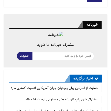
وضعیت کسانی که از زندان‌های سین کیانگ آزاد شده‌اند
مناسب نیست. بسیاری از آنها سلامتی روحی و جسمی
خبرنامه
خود را از دست داده و برخی دیگر به کلی دچار زوال
سلامت عقل شده‌اند.
در قزاقستان، مراقبت‌های پزشکی برای بازماندگان اردوگاه
مشترک خبرنامه ما شوید
ضعیف است. اکثر قربانیان به سختی می‌توانند به پزشک
اشتراک
خانواده مراجعه کنند. یک متخصص غدد در یک بیمارستان
قزاقستان که از سال ۲۰۲۰ حدود ۵۰ بازمانده از اردوگاه را
معاینه کرده، متوجه مشکلات ناباروری مکرر در بین بیماران
اخبار برگزیده
خود شده است.
حمایت از اسرائیل برای یهودیان جوان آمریکایی اهمیت کمتری دارد
سخنرانی‌های پاپ لئو با هوش مصنوعی درست نشده‌اند
ملت ایران برای دشمن آمریکایی درس‌های فراموش‌نشدنی دارد