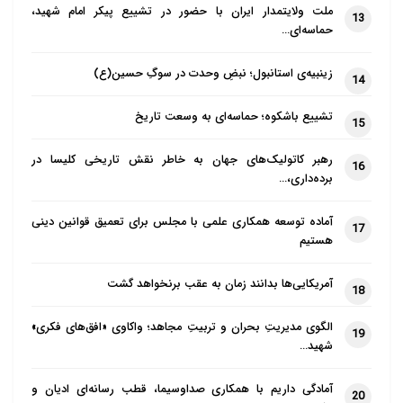
ملت ولایتمدار ایران با حضور در تشییع پیکر امام شهید،
13
حماسه‌ای…
زینبیه‌ی استانبول؛ نبضِ وحدت در سوگِ حسین(ع)
14
تشییع باشکوه؛ حماسه‌ای به وسعت تاریخ
15
رهبر کاتولیک‌های جهان به خاطر نقش تاریخی کلیسا در
16
برده‌داری،…
آماده توسعه همکاری علمی با مجلس برای تعمیق قوانین دینی
17
هستیم
آمریکایی‌ها بدانند زمان به عقب برنخواهد گشت
18
الگوی مدیریتِ بحران و تربیتِ مجاهد؛ واکاوی «افق‌های فکری»
19
شهید…
آمادگی داریم با همکاری صداوسیما، قطب رسانه‌ای ادیان و
20