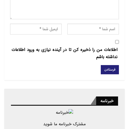
واتیکان در عین افزود دستور پاپ در مورد ارائه خدمات
دینی کلیسا به همجنسگرایان به معنای تایید همجنسگرایی
نیسیت و واتیکان همچنان ازدواج را امری دائمی فقط بین
زن و مرد می داند.
منبع:
سرویس انگلیسی ردنا
اطلاعات من را ذخیره کن تا در آینده نیازی به ورود اطلاعات
نداشته باشم
خبرنامه
مشترک خبرنامه ما شوید