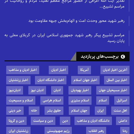
تقدیر آیت الله اعرافی از حضور مراجع معظم تقلید، مردم و روحانیت در
مراسم تشییع…
رهبر شهید محور وحدت امت و الهام‌بخش جبهه مقاومت بود
مراسم تشییع پیکر رهبر شهید جمهوری اسلامی ایران در کربلای معلی به
پایان رسید
برچسب‌های پربازدید
آخرین اخبار ادیان
آمریکا
اخبار ادیان
اخبار ادیان و مذاهب
اخبار بین الملل
اخبار جهان اسلام
اخبار دانشگاه ادیان
اخبار زرتشتیان
اخبار مسیحیان جهان
اخبار یهودیان
ادیان
ادیان نیوز
ادیان‌نیوز
اسرائیل
اسلام
اسلام ستیزی
اسلام هراسی
اسلام و مسیحیت
اهل سنت
ایران
جهان اسلام
حقوق بشر
خانه
خبر دینی
داعش
دانشگاه ادیان و مذاهب
دین
دین و سیاست
دین و کرونا
ردنا
رهبر انقلاب
رژیم صهیونیستی
زرتشتیان ایران