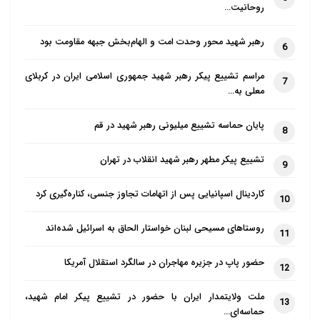
بگذرد این روزگار تلخ تر از تلخ
روحانیت…
بار دگر روزگار چون شکر آید
رهبر شهید محور وحدت امت و الهام‌بخش جبهه مقاومت بود
6
مراسم تشییع پیکر رهبر شهید جمهوری اسلامی ایران در کربلای
7
معلی به…
پایان حماسه تشییع میلیونی رهبر شهید در قم
8
تشییع پیکر مطهر رهبر شهید انقلاب در تهران
9
کاردینال اسپانیایی پس از اتهامات تجاوز جنسی، کناره‌گیری کرد
10
روستاهای مسیحی لبنان خواستار الحاق به اسرائیل شده‌اند
11
حضور پاپ در جزیره مهاجران در سالگرد استقلال آمریکا
12
ملت ولایتمدار ایران با حضور در تشییع پیکر امام شهید،
13
حماسه‌ای…