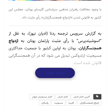
با وجود مخالفت رهبران مذهبی سرشناس کلیسای یونان، مجلس این
کشور به قانونی شدن «ازدواج همجنسگرایان» رأی مثبت داد.
به گزارش سرویس ترجمه ردنا (ادیان نیوز)، به نقل از
“اسوشیتدپرس” با رأی مثبت پارلمان یونان به
ازدواج
همجنسگرایان
، یونان به اولین کشور با جمعیت حداکثری
مسیحیت ارتدوکس تبدیل می شود که در آن همجنسگرایی
قانونی شده است.
ادامه مطلب
این در حالی ست که براساس برخی نظرسنجی های انجام
شده شهروندان یونانی که بیش از همه نگران افزایش
هزینه های زندگی هستند از این اقدام پارلمان حمایت
چندانی نکرده اند.
آخرین اخبار ادیان
اخبار ادیان
اخبار مسیحیان جهان
ازدواج همجنسگرایان
کلیسا
مسیحیت
واتیکان
اسقف اعظم ایرونیموس، رئیس کلیسای ارتدکس، گفت