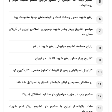
تقدیر آیت الله اعرافی از حضور مراجع معظم تقلید، مردم و
5
روحانیت…
رهبر شهید محور وحدت امت و الهام‌بخش جبهه مقاومت بود
6
مراسم تشییع پیکر رهبر شهید جمهوری اسلامی ایران در کربلای
7
معلی به…
پایان حماسه تشییع میلیونی رهبر شهید در قم
8
تشییع پیکر مطهر رهبر شهید انقلاب در تهران
9
کاردینال اسپانیایی پس از اتهامات تجاوز جنسی، کناره‌گیری کرد
10
روستاهای مسیحی لبنان خواستار الحاق به اسرائیل شده‌اند
11
حضور پاپ در جزیره مهاجران در سالگرد استقلال آمریکا
12
ملت ولایتمدار ایران با حضور در تشییع پیکر امام شهید،
13
حماسه‌ای…