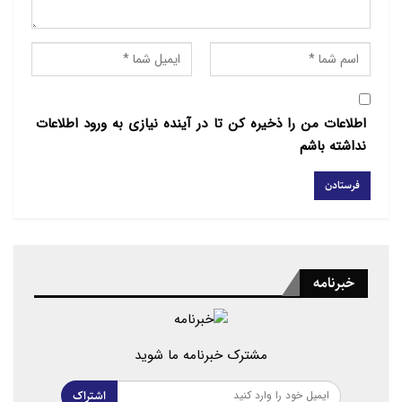
حمایت از اسرائیل برای یهودیان جوان آمریکایی اهمیت
کمتری…
سخنرانی‌های پاپ لئو با هوش مصنوعی درست نشده‌اند
اطلاعات من را ذخیره کن تا در آینده نیازی به ورود اطلاعات
نداشته باشم
دو کشور “مونته نگرو و قبرس” با جمعیت حداکثری
مسیحیان ارتدوکس نیز در سالهای اخیر به نهادهای
همجنسگرا آزادی فعالیت داده اند.
خبرنامه
مشترک خبرنامه ما شوید
اشتراک