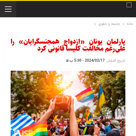
خانه
جامعه و حقوق
پارلمان یونان «ازدواج همجنسگرایان» را
علی‌رغم مخالفت کلیسا قانونی کرد
تاریخ انتشار:
2024/02/17 - 5:30 ب.ظ