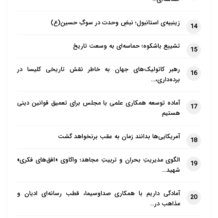
زینبیه‌ی استانبول؛ نبضِ وحدت در سوگِ حسین(ع)
14
تشییع باشکوه؛ حماسه‌ای به وسعت تاریخ
15
رهبر کاتولیک‌های جهان به خاطر نقش تاریخی کلیسا در
16
برده‌داری،…
آماده توسعه همکاری علمی با مجلس برای تعمیق قوانین دینی
17
هستیم
آمریکایی‌ها بدانند زمان به عقب برنخواهد گشت
18
الگوی مدیریتِ بحران و تربیتِ مجاهد؛ واکاوی «افق‌های فکری»
19
شهید…
آمادگی داریم با همکاری صداوسیما، قطب رسانه‌ای ادیان و
20
مذاهب در…