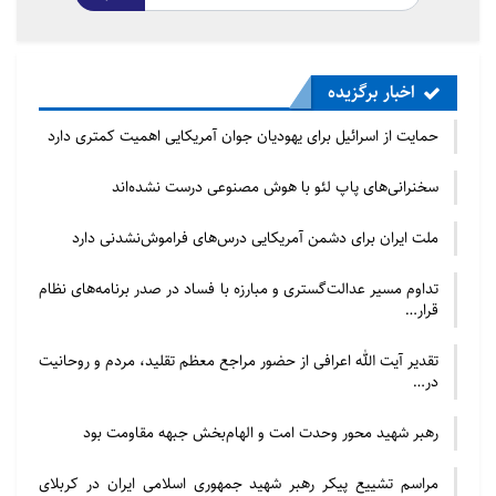
اخبار برگزیده
خوشحالی و شادمانی جامعه همجنسگرایان کشور یونان پس از تصویب و
قانونی شدن امکان ازدواج آنان
حمایت از اسرائیل برای یهودیان جوان آمریکایی اهمیت کمتری دارد
اصلاحاتی چون قانونی ساختن ازدواج همجنسگرایان که از
سخنرانی‌های پاپ لئو با هوش مصنوعی درست نشده‌اند
سوی پارلمان یونان زیر عنوان “آزادی ها و قوانین اجتماعی”
صورت گرفته بدون شک نمی تواند همسویی کلیسای
ملت ایران برای دشمن آمریکایی درس‌های فراموش‌نشدنی دارد
ارتدوکس در مقیاس جهانی را به دست بیاورد.
تداوم مسیر عدالت‌گستری و مبارزه با فساد در صدر برنامه‌های نظام
قرار…
کلیساهای ارتدوکس اغلب محافظه کار و سنتی هستند و
اصول اعتقادی سفت و سخت خود را دارند.
تقدیر آیت الله اعرافی از حضور مراجع معظم تقلید، مردم و روحانیت
در…
هم اکنون نزدیک به دویست میلیون پیرو کلیسای
رهبر شهید محور وحدت امت و الهام‌بخش جبهه مقاومت بود
ارتدوکس شرقی در کشورهای شرق اروپا و کشورهای
آسیایی مجاور آنها زندگی می کنند. نزدیک به نیمی از این
مراسم تشییع پیکر رهبر شهید جمهوری اسلامی ایران در کربلای