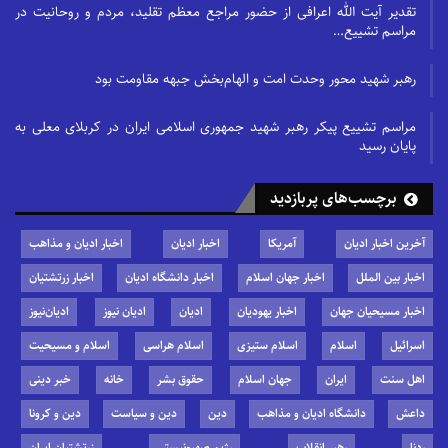
تقدیر آیت الله اعرافی از حضور مراجع معظم تقلید، مردم و روحانیت در
مراسم تشییع…
رهبر شهید محور وحدت امت و الهام‌بخش جبهه مقاومت بود
مراسم تشییع پیکر رهبر شهید جمهوری اسلامی ایران در کربلای معلی به
پایان رسید
برچسب‌های پربازدید
آخرین اخبار ادیان
آمریکا
اخبار ادیان
اخبار ادیان و مذاهب
اخبار بین الملل
اخبار جهان اسلام
اخبار دانشگاه ادیان
اخبار زرتشتیان
اخبار مسیحیان جهان
اخبار یهودیان
ادیان
ادیان نیوز
ادیان‌نیوز
اسرائیل
اسلام
اسلام ستیزی
اسلام هراسی
اسلام و مسیحیت
اهل سنت
ایران
جهان اسلام
حقوق بشر
خانه
خبر دینی
داعش
دانشگاه ادیان و مذاهب
دین
دین و سیاست
دین و کرونا
ردنا
رهبر انقلاب
رژیم صهیونیستی
زرتشتیان ایران