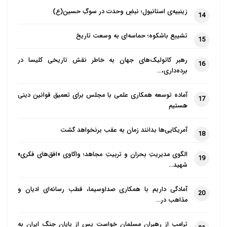
زینبیه‌ی استانبول؛ نبضِ وحدت در سوگِ حسین(ع)
14
تشییع باشکوه؛ حماسه‌ای به وسعت تاریخ
15
رهبر کاتولیک‌های جهان به خاطر نقش تاریخی کلیسا در
16
برده‌داری،…
آماده توسعه همکاری علمی با مجلس برای تعمیق قوانین دینی
17
هستیم
آمریکایی‌ها بدانند زمان به عقب برنخواهد گشت
18
الگوی مدیریتِ بحران و تربیتِ مجاهد؛ واکاوی «افق‌های فکری»
19
شهید…
آمادگی داریم با همکاری صداوسیما، قطب رسانه‌ای ادیان و
20
مذاهب در…
ترامپ از رهبران مسلمان خواست پس از پایان جنگ ایران به