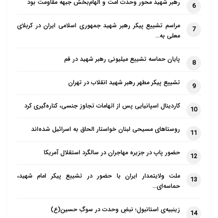
رهبر شهید محور وحدت امت و الهام‌بخش جبهه مقاومت بود
6
مراسم تشییع پیکر رهبر شهید جمهوری اسلامی ایران در کربلای
7
معلی به…
پایان حماسه تشییع میلیونی رهبر شهید در قم
8
تشییع پیکر مطهر رهبر شهید انقلاب در تهران
9
کاردینال اسپانیایی پس از اتهامات تجاوز جنسی، کناره‌گیری کرد
10
روستاهای مسیحی لبنان خواستار الحاق به اسرائیل شده‌اند
11
حضور پاپ در جزیره مهاجران در سالگرد استقلال آمریکا
12
ملت ولایتمدار ایران با حضور در تشییع پیکر امام شهید،
13
حماسه‌ای…
زینبیه‌ی استانبول؛ نبضِ وحدت در سوگِ حسین(ع)
14