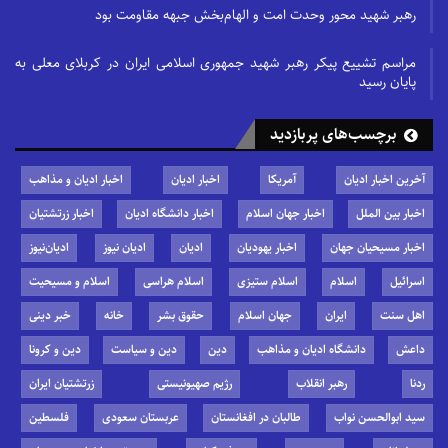
رهبر شهید محور وحدت امت و الهام‌بخش جبهه مقاومت بود
مراسم تشییع پیکر رهبر شهید جمهوری اسلامی ایران در کربلای معلی به
پایان رسید
برچسب‌های پربازدید
آخرین اخبار ادیان
آمریکا
اخبار ادیان
اخبار ادیان و مذاهب
اخبار بین الملل
اخبار جهان اسلام
اخبار دانشگاه ادیان
اخبار زرتشتیان
اخبار مسیحیان جهان
اخبار یهودیان
ادیان
ادیان نیوز
ادیان‌نیوز
اسرائیل
اسلام
اسلام ستیزی
اسلام هراسی
اسلام و مسیحیت
اهل سنت
ایران
جهان اسلام
حقوق بشر
خانه
خبر دینی
داعش
دانشگاه ادیان و مذاهب
دین
دین و سیاست
دین و کرونا
ردنا
رهبر انقلاب
رژیم صهیونیستی
زرتشتیان ایران
سید ابوالحسن نواب
طالبان در افغانستان
عربستان سعودی
فلسطین