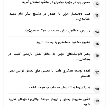
حضور پاپ در جزیره مهاجران در سالگرد استقلال آمریکا
12
ملت ولایتمدار ایران با حضور در تشییع پیکر امام شهید،
13
حماسه‌ای…
زینبیه‌ی استانبول؛ نبضِ وحدت در سوگِ حسین(ع)
14
تشییع باشکوه؛ حماسه‌ای به وسعت تاریخ
15
رهبر کاتولیک‌های جهان به خاطر نقش تاریخی کلیسا در
16
برده‌داری،…
آماده توسعه همکاری علمی با مجلس برای تعمیق قوانین دینی
17
هستیم
آمریکایی‌ها بدانند زمان به عقب برنخواهد گشت
18
الگوی مدیریتِ بحران و تربیتِ مجاهد؛ واکاوی «افق‌های فکری»
19
شهید…