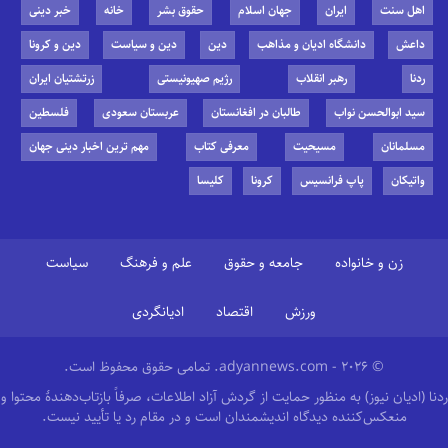
اهل سنت
ایران
جهان اسلام
حقوق بشر
خانه
خبر دینی
داعش
دانشگاه ادیان و مذاهب
دین
دین و سیاست
دین و کرونا
ردنا
رهبر انقلاب
رژیم صهیونیستی
زرتشتیان ایران
سید ابوالحسن نواب
طالبان در افغانستان
عربستان سعودی
فلسطین
مسلمانان
مسیحیت
معرفی کتاب
مهم ترین اخبار دینی جهان
واتیکان
پاپ فرانسیس
کرونا
کلیسا
زن و خانواده
جامعه و حقوق
علم و فرهنگ
سیاست
ورزش
اقتصاد
ادیانگردی
© 2026 - adyannews.com. تمامی حقوق محفوظ است.
ردنا (ادیان نیوز) به منظور حمایت از گردش آزاد اطلاعات، صرفاً بازتاب‌دهندهٔ محتوا و
منعکس‌کننده دیدگاه اندیشمندان است و در مقام رد یا تأیید نیست.