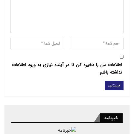
با حضور نویسنده محترم جناب حجت الاسلام آقای مهدی
عزیزی
مطالب مرتبط
حمایت از اسرائیل برای یهودیان جوان آمریکایی اهمیت
کمتری…
اطلاعات من را ذخیره کن تا در آینده نیازی به ورود اطلاعات
نداشته باشم
سخنرانی‌های پاپ لئو با هوش مصنوعی درست نشده‌اند
ناقدان:
خبرنامه
حجت الاسلام والمسلمین سید ابوالحسن نواب