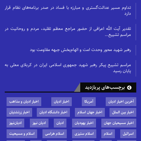
تداوم مسیر عدالت‌گستری و مبارزه با فساد در صدر برنامه‌های نظام قرار
دارد
تقدیر آیت الله اعرافی از حضور مراجع معظم تقلید، مردم و روحانیت در
مراسم تشییع…
رهبر شهید محور وحدت امت و الهام‌بخش جبهه مقاومت بود
مراسم تشییع پیکر رهبر شهید جمهوری اسلامی ایران در کربلای معلی به
پایان رسید
برچسب‌های پربازدید
آخرین اخبار ادیان
آمریکا
اخبار ادیان
اخبار ادیان و مذاهب
اخبار بین الملل
اخبار جهان اسلام
اخبار دانشگاه ادیان
اخبار زرتشتیان
اخبار مسیحیان جهان
اخبار یهودیان
ادیان
ادیان نیوز
ادیان‌نیوز
اسرائیل
اسلام
اسلام ستیزی
اسلام هراسی
اسلام و مسیحیت