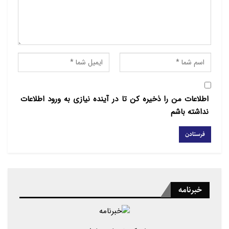
جنبش راست افراطی کانادا مدت‌هاست با حوادث نفرت
ضد مسلمانان مرتبط است، اما در سال‌های اخیر،
اسلام‌هراسی خشونت‌آمیز به سطحی نگران‌کننده و
بی‌سابقه رسیده است. گزارش سنا در سال ۲۰۲۳ نشان
می‌دهد که کانادا از نظر کشتار هدفمند مسلمانان با انگیزه
اسلام‌هراسی در گروه G۷ پیشتاز است و از هر چهار
کانادایی یک نفر به مسلمانان اعتماد ندارد.
اطلاعات من را ذخیره کن تا در آینده نیازی به ورود اطلاعات
نداشته باشم
سناتور سلما عطااللهجان، نویسنده یک گزارش تازه درباره
اسلام‌هراسی در کانادا می‌گوید: اسلام‌هراسی واقعاً در
جامعه کانادا سیستماتیک است؛ اعداد و ارقام خود گویای
آن هستند. کشور ما از آنچه در سراسر جهان رخ می‌دهد
به دور نیست. این اعمال خشونت‌آمیز مدتهاست که
خبرنامه
افزایش یافته است.
باربارا پری، محقق کانادایی جنایات ناشی از نفرت افراطی