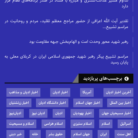
تداوم مسیر عدالت‌گستری و مبارزه با فساد در صدر برنامه‌های نظام قرار
دارد
تقدیر آیت الله اعرافی از حضور مراجع معظم تقلید، مردم و روحانیت در
مراسم تشییع…
رهبر شهید محور وحدت امت و الهام‌بخش جبهه مقاومت بود
مراسم تشییع پیکر رهبر شهید جمهوری اسلامی ایران در کربلای معلی به
پایان رسید
برچسب‌های پربازدید
آخرین اخبار ادیان
آمریکا
اخبار ادیان
اخبار ادیان و مذاهب
اخبار بین الملل
اخبار جهان اسلام
اخبار دانشگاه ادیان
اخبار زرتشتیان
اخبار مسیحیان جهان
اخبار یهودیان
ادیان
ادیان نیوز
ادیان‌نیوز
اسرائیل
اسلام
اسلام ستیزی
اسلام هراسی
اسلام و مسیحیت
اهل سنت
ایران
جهان اسلام
حقوق بشر
خانه
خبر دینی