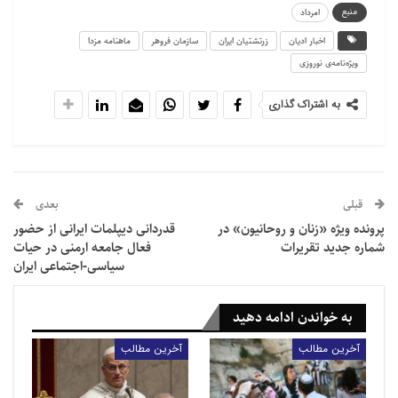
کمتری دارد
منبع
امرداد
2026/07/23 - 09:21
اخبار ادیان
زرتشتیان ایران
سازمان فروهر
ماهنامه مزدا
ویژه‌نامه‌ی نوروزی
سخنرانی‌های پاپ لئو با هوش مصنوعی درست نشده‌اند
به اشتراک گذاری
2026/07/23 - 08:46
جهت دانلود ماهنامه مزدا – شماره ۶ ( انارام و اسفند ماه
3761 زرتشتی)
ماهنامه-مزدا-شماره-۶
قبلی
بعدی
پرونده ویژه «زنان و روحانیون» در
قدردانی دیپلمات ایرانی از حضور
شماره جدید تقریرات
فعال جامعه ارمنی در حیات
سیاسی-اجتماعی ایران
به خواندن ادامه دهید
آخرین مطالب
آخرین مطالب