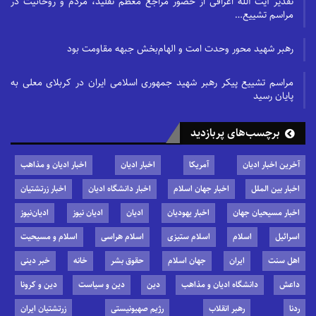
تقدیر آیت الله اعرافی از حضور مراجع معظم تقلید، مردم و روحانیت در
مراسم تشییع…
رهبر شهید محور وحدت امت و الهام‌بخش جبهه مقاومت بود
مراسم تشییع پیکر رهبر شهید جمهوری اسلامی ایران در کربلای معلی به
پایان رسید
برچسب‌های پربازدید
آخرین اخبار ادیان
آمریکا
اخبار ادیان
اخبار ادیان و مذاهب
اخبار بین الملل
اخبار جهان اسلام
اخبار دانشگاه ادیان
اخبار زرتشتیان
اخبار مسیحیان جهان
اخبار یهودیان
ادیان
ادیان نیوز
ادیان‌نیوز
اسرائیل
اسلام
اسلام ستیزی
اسلام هراسی
اسلام و مسیحیت
اهل سنت
ایران
جهان اسلام
حقوق بشر
خانه
خبر دینی
داعش
دانشگاه ادیان و مذاهب
دین
دین و سیاست
دین و کرونا
ردنا
رهبر انقلاب
رژیم صهیونیستی
زرتشتیان ایران