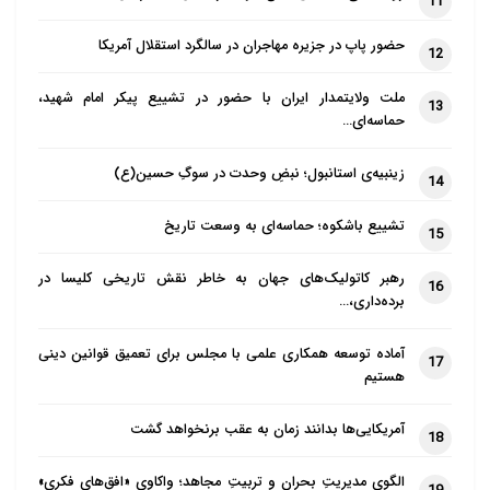
11
حضور پاپ در جزیره مهاجران در سالگرد استقلال آمریکا
12
ملت ولایتمدار ایران با حضور در تشییع پیکر امام شهید،
13
حماسه‌ای…
زینبیه‌ی استانبول؛ نبضِ وحدت در سوگِ حسین(ع)
14
تشییع باشکوه؛ حماسه‌ای به وسعت تاریخ
15
رهبر کاتولیک‌های جهان به خاطر نقش تاریخی کلیسا در
16
برده‌داری،…
آماده توسعه همکاری علمی با مجلس برای تعمیق قوانین دینی
17
هستیم
آمریکایی‌ها بدانند زمان به عقب برنخواهد گشت
18
الگوی مدیریتِ بحران و تربیتِ مجاهد؛ واکاوی «افق‌های فکری»