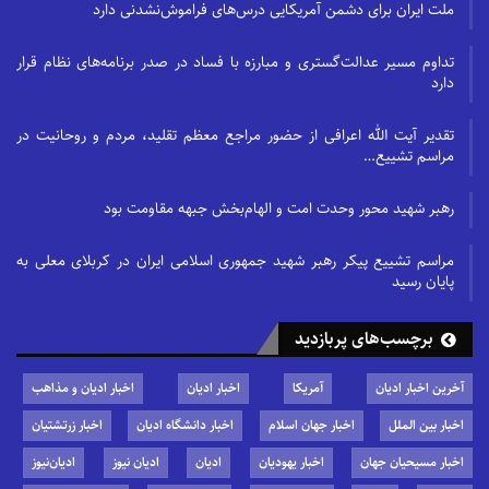
ملت ایران برای دشمن آمریکایی درس‌های فراموش‌نشدنی دارد
تداوم مسیر عدالت‌گستری و مبارزه با فساد در صدر برنامه‌های نظام قرار
دارد
تقدیر آیت الله اعرافی از حضور مراجع معظم تقلید، مردم و روحانیت در
مراسم تشییع…
رهبر شهید محور وحدت امت و الهام‌بخش جبهه مقاومت بود
مراسم تشییع پیکر رهبر شهید جمهوری اسلامی ایران در کربلای معلی به
پایان رسید
برچسب‌های پربازدید
آخرین اخبار ادیان
آمریکا
اخبار ادیان
اخبار ادیان و مذاهب
اخبار بین الملل
اخبار جهان اسلام
اخبار دانشگاه ادیان
اخبار زرتشتیان
اخبار مسیحیان جهان
اخبار یهودیان
ادیان
ادیان نیوز
ادیان‌نیوز