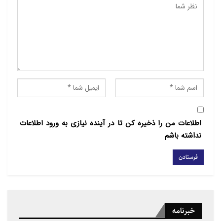
ندارد».
یکی دیگر از دیدارکنندگان هم اظهارداشت: «دیدن مکان
عبادی مسلمانان، در آوردن کفش‌ها و وضو گرفتن، همه
اینها برایم جالب است».
شهر شربروک بیش از 3500 نفر مسلمان دارد و جامعه
مسلمان شهر در حال بزرگ‌تر شدن است.
اطلاعات من را ذخیره کن تا در آینده نیازی به ورود اطلاعات
منبع : ایکنا
نداشته باشم
خبرنامه