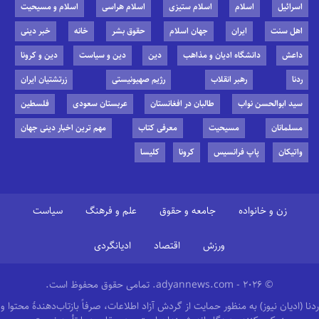
اسرائیل
اسلام
اسلام ستیزی
اسلام هراسی
اسلام و مسیحیت
اهل سنت
ایران
جهان اسلام
حقوق بشر
خانه
خبر دینی
داعش
دانشگاه ادیان و مذاهب
دین
دین و سیاست
دین و کرونا
ردنا
رهبر انقلاب
رژیم صهیونیستی
زرتشتیان ایران
سید ابوالحسن نواب
طالبان در افغانستان
عربستان سعودی
فلسطین
مسلمانان
مسیحیت
معرفی کتاب
مهم ترین اخبار دینی جهان
واتیکان
پاپ فرانسیس
کرونا
کلیسا
زن و خانواده
جامعه و حقوق
علم و فرهنگ
سیاست
ورزش
اقتصاد
ادیانگردی
© 2026 - adyannews.com. تمامی حقوق محفوظ است.
ردنا (ادیان نیوز) به منظور حمایت از گردش آزاد اطلاعات، صرفاً بازتاب‌دهندهٔ محتوا و