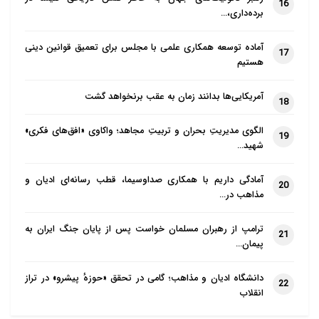
16
برده‌داری،…
قناعت و بی نیازی
پادشاهان و فرمانروایان وقت، احترام بسیاری برای آقامحمّد
آماده توسعه همکاری علمی با مجلس برای تعمیق قوانین دینی
17
قائل بودند. وزیران و امیران به خدمتش می رسیدند و از او
هستیم
کسب فیض می کردند، آنها آرزو داشتند، علامه از ایشان
آمریکایی‌ها بدانند زمان به عقب برنخواهد گشت
بخواهند کاری برایش انجام دهند و آنها با انجام آن
18
خواسته، ارادت خود را به وی نشان دهند، ولی او از آنها
الگوی مدیریتِ بحران و تربیتِ مجاهد؛ واکاوی «افق‌های فکری»
19
هیچ چیزی نمی خواست.
شهید…
از جمله آنها علی مراد خان زند، چهارمین پادشاه از خاندان
آمادگی داریم با همکاری صداوسیما، قطب رسانه‌ای ادیان و
20
زندیان بود که یک روز، با کمال فروتنی به دیدنش آمد. آن
مذاهب در…
ذات مقدّس، آن سلطان را در مجلس خود، با فقیرانی که
در آنجا حاضر بودند، هم ردیف و همنشین نمود. سلطان
ترامپ از رهبران مسلمان خواست پس از پایان جنگ ایران به
21
پیمان…
هفت هزار تومان پول نقد از مال خالص حلال خود را که از
زراعت به دست آورده و برابر با قیمت بیست هزار خروار
دانشگاه ادیان و مذاهب؛ گامی در تحقق «حوزهٔ پیشرو» در تراز
22
غله بود، نزدش گذارد و عرض کرد که این پول را میان
انقلاب
نیازمندان قسمت نما.