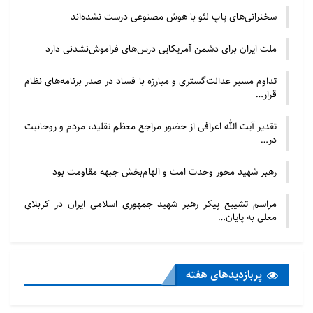
دهد.
سخنرانی‌های پاپ لئو با هوش مصنوعی درست نشده‌اند
آقا محمّد بیدآبادی، علاوه بر جامعیت در علوم عقلی و
ملت ایران برای دشمن آمریکایی درس‌های فراموش‌نشدنی دارد
نقلی و چیرگی بر دانش های متداول زمان خود، در دانش
های غیر رسمی و به اصطلاح، «علوم غریبه»، از جمله
تداوم مسیر عدالت‌گستری و مبارزه با فساد در صدر برنامه‌های نظام
قرار…
«کیمیا» نیز مهارت بسيار ویژه ای داشته اند.
حضرت علامه بیدآبادی در اول محرم 1198 وفات یافت و
تقدیر آیت الله اعرافی از حضور مراجع معظم تقلید، مردم و روحانیت
پیکر مطهر او را بنا به وصیت خودش در تخت فولاد
در…
اصفهان کنار قبر میر معصوم خاتون آبادی، که قبر پدرش
رهبر شهید محور وحدت امت و الهام‌بخش جبهه مقاومت بود
هم در همانجا قرار داشت، دفن نمودند. مقبره او در صحن
شرقی تکیه خوانساری قرار دارد. مرحوم محمدکاظم واله در
مراسم تشییع پیکر رهبر شهید جمهوری اسلامی ایران در کربلای
معلی به پایان…
قطعه شعری که اکنون بر سنگ مزار او حک شده است
ماده تاریخ وفات او را اینچنین به نظم آورده است:
کرد واله از پی تاریخ او بیتی رقم تا
پربازدید‌های هفته
بود هر مصرعی بر سال فوتش رهنمون
قبله‌ی ارباب علم آقا محمد شد ز دهر