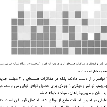
ین فعل و انفعال در مذاکرات هسته‌ای ایران در وین که امروز (سه‌شنبه) در وبگاه شبکه خبری روسی
رد محدوده خطر شده است.»
بر اساس این گزارش، طرف‌های درگیر نه تنها ضرب العجل 24 نوامبر را از دست دادند، بلکه در مذاکرات هسته‌ای با 2 مهلت 
مواجه شده‌اند. یکی تاریخ 1 مارس به عنوان زمان رسیدن به چارچوب توافق و دیگری 1 جولای برای حصول توافق نهایی می باشد. د
املی در آخرین لحظات مانع از توافق شد. احتمال قوی این است که