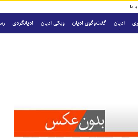
با ما
ری
ادیان
گفت‌و‌گوی ادیان
ویکی ادیان
ادیانگردی
رسا