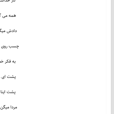
کار خداس
همه می گ
دادش میگه
چسب روی دم
به فکر خ
پشت ای رن
پشت اینا 
مردا میگن