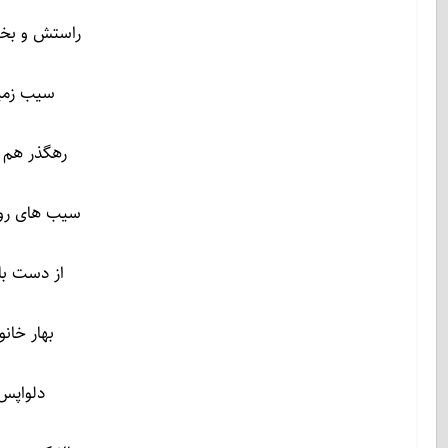
راستش و بخو
سیب زمین
رهگذر هم پ
سیب های رو
از دست با
بهار خان
دلواپس 