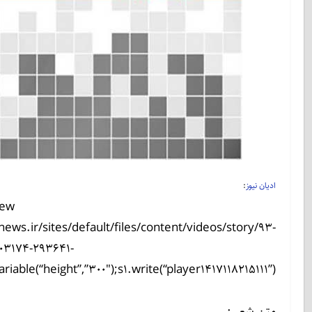
ادیان نیوز
:
new
news.ir/sites/default/files/content/videos/story/93-
03174-293641-
able(“height”,”300″);s1.write(“player1417118215111”);
متن شعر :