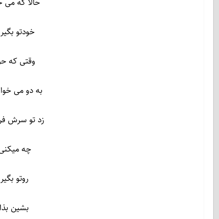
حالا که می خ
خودتو بگیر 
وقتی که حوا
به دو می خوا
زد تو سرش فر
چه میکنی 
روتو بگیر
بشین بذار