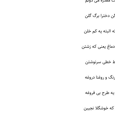
ت مقدره می دونم
ن دخترا برگ گلن
 البته یه کم خلن
اغ یعنی که زشتن
ط خطی سرنوشتن
گ و روغنا دروغه
یه طرح بی فروغه
 که خوشگلا نجیبن