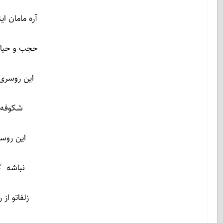
آره مامان 
حجب و حیا
این روسری 
شکوفه 
این روسر
نباشه گل
زلفاتو از