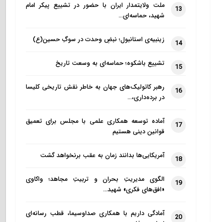
ملت ولایتمدار ایران با حضور در تشییع پیکر امام
13
شهید، حماسه‌ای…
زینبیه‌ی استانبول؛ نبضِ وحدت در سوگِ حسین(ع)
14
تشییع باشکوه؛ حماسه‌ای به وسعت تاریخ
15
رهبر کاتولیک‌های جهان به خاطر نقش تاریخی کلیسا
16
در برده‌داری،…
آماده توسعه همکاری علمی با مجلس برای تعمیق
17
قوانین دینی هستیم
آمریکایی‌ها بدانند زمان به عقب برنخواهد گشت
18
الگوی مدیریتِ بحران و تربیتِ مجاهد؛ واکاوی
19
«افق‌های فکری» شهید…
آمادگی داریم با همکاری صداوسیما، قطب رسانه‌ای
20