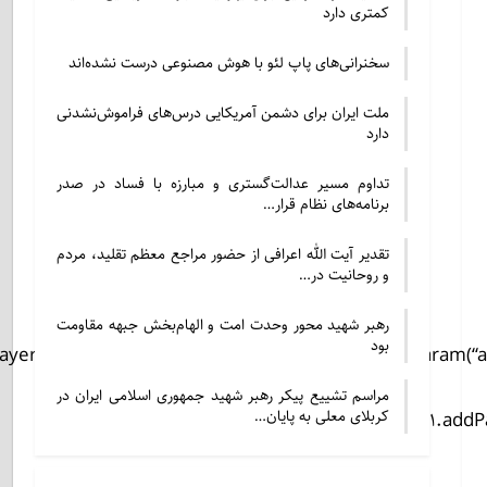
کمتری دارد
سخنرانی‌های پاپ لئو با هوش مصنوعی درست نشده‌اند
ملت ایران برای دشمن آمریکایی درس‌های فراموش‌نشدنی
دارد
تداوم مسیر عدالت‌گستری و مبارزه با فساد در صدر
برنامه‌های نظام قرار…
تقدیر آیت الله اعرافی از حضور مراجع معظم تقلید، مردم
و روحانیت در…
رهبر شهید محور وحدت امت و الهام‌بخش جبهه مقاومت
بود
er/flvplayer.swf”,”single”,”400″,”300″,”7″);s1.addParam(“a
مراسم تشییع پیکر رهبر شهید جمهوری اسلامی ایران در
کربلای معلی به پایان…
1417077223.flv”);s1.addPa