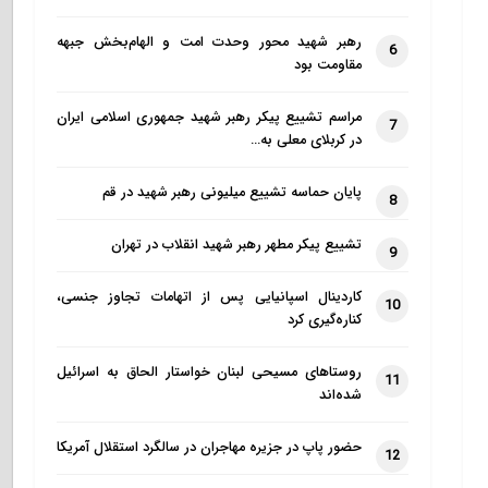
رهبر شهید محور وحدت امت و الهام‌بخش جبهه
6
مقاومت بود
مراسم تشییع پیکر رهبر شهید جمهوری اسلامی ایران
7
در کربلای معلی به…
پایان حماسه تشییع میلیونی رهبر شهید در قم
8
تشییع پیکر مطهر رهبر شهید انقلاب در تهران
9
کاردینال اسپانیایی پس از اتهامات تجاوز جنسی،
10
کناره‌گیری کرد
روستاهای مسیحی لبنان خواستار الحاق به اسرائیل
11
شده‌اند
حضور پاپ در جزیره مهاجران در سالگرد استقلال آمریکا
12