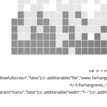
var s1 = 
llowfullscreen”,”false”);s1.addVariable(“file”,”www.farhang
09/06/farhangnews_1
ram(“menu”,”false”);s1.addVariable(“width”,”400″);s1.addVari