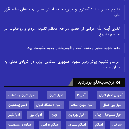
تداوم مسیر عدالت‌گستری و مبارزه با فساد در صدر برنامه‌های نظام قرار
دارد
تقدیر آیت الله اعرافی از حضور مراجع معظم تقلید، مردم و روحانیت در
مراسم تشییع…
رهبر شهید محور وحدت امت و الهام‌بخش جبهه مقاومت بود
مراسم تشییع پیکر رهبر شهید جمهوری اسلامی ایران در کربلای معلی به
پایان رسید
برچسب‌های پربازدید
آخرین اخبار ادیان
آمریکا
اخبار ادیان
اخبار ادیان و مذاهب
اخبار بین الملل
اخبار جهان اسلام
اخبار دانشگاه ادیان
اخبار زرتشتیان
اخبار مسیحیان جهان
اخبار یهودیان
ادیان
ادیان نیوز
ادیان‌نیوز
اسرائیل
اسلام
اسلام ستیزی
اسلام هراسی
اسلام و مسیحیت