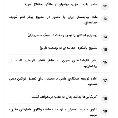
حضور پاپ در جزیره مهاجران در سالگرد استقلال آمریکا
12
ملت ولایتمدار ایران با حضور در تشییع پیکر امام شهید،
13
حماسه‌ای…
زینبیه‌ی استانبول؛ نبضِ وحدت در سوگِ حسین(ع)
14
تشییع باشکوه؛ حماسه‌ای به وسعت تاریخ
15
رهبر کاتولیک‌های جهان به خاطر نقش تاریخی کلیسا در
16
برده‌داری،…
آماده توسعه همکاری علمی با مجلس برای تعمیق قوانین دینی
17
هستیم
آمریکایی‌ها بدانند زمان به عقب برنخواهد گشت
18
الگوی مدیریتِ بحران و تربیتِ مجاهد؛ واکاوی «افق‌های فکری»
19
شهید…