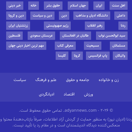
اهل سنت
ایران
جهان اسلام
حقوق بشر
خانه
خبر دینی
داعش
دانشگاه ادیان و مذاهب
دین
دین و سیاست
دین و کرونا
ردنا
رهبر انقلاب
رژیم صهیونیستی
زرتشتیان ایران
سید ابوالحسن نواب
طالبان در افغانستان
عربستان سعودی
فلسطین
مسلمانان
مسیحیت
معرفی کتاب
مهم ترین اخبار دینی جهان
واتیکان
پاپ فرانسیس
کرونا
کلیسا
زن و خانواده
جامعه و حقوق
علم و فرهنگ
سیاست
ورزش
اقتصاد
ادیانگردی
© 2026 - adyannews.com. تمامی حقوق محفوظ است.
ردنا (ادیان نیوز) به منظور حمایت از گردش آزاد اطلاعات، صرفاً بازتاب‌دهندهٔ محتوا و
منعکس‌کننده دیدگاه اندیشمندان است و در مقام رد یا تأیید نیست.