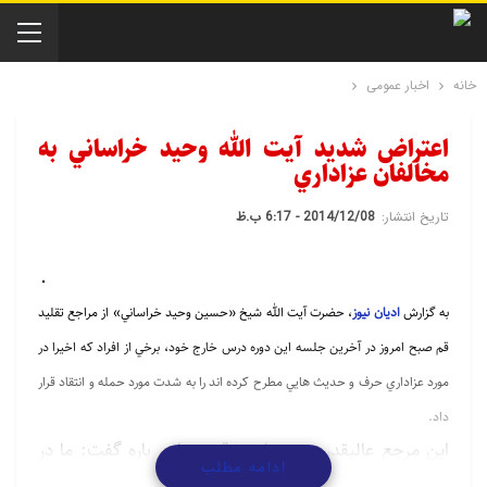
خانه
اخبار عمومی
اعتراض شديد آيت الله وحيد خراساني به
مخالفان عزاداري
تاریخ انتشار:
2014/12/08 - 6:17 ب.ظ
به گزارش
ادیان نیوز
، حضرت آيت الله شيخ «حسين وحيد خراساني» از مراجع تقليد
قم صبح امروز در آخرين جلسه اين دوره درس خارج خود، برخي از افراد که اخيرا در
مورد عزاداري حرف و حديث هايي مطرح کرده اند را به شدت مورد حمله و انتقاد قرار
داد.
اين مرجع عاليقدر حوزه علميه قم در اين باره گفت: ما در
ادامه مطلب
کتب خود روايت هايي داريم که اسنادش هم صحيح است