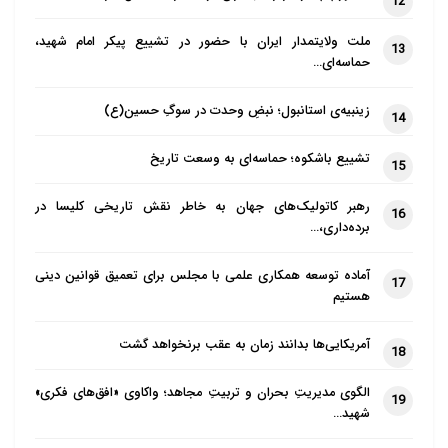
12
ملت ولایتمدار ایران با حضور در تشییع پیکر امام شهید،
13
حماسه‌ای…
زینبیه‌ی استانبول؛ نبضِ وحدت در سوگِ حسین(ع)
14
تشییع باشکوه؛ حماسه‌ای به وسعت تاریخ
15
رهبر کاتولیک‌های جهان به خاطر نقش تاریخی کلیسا در
16
برده‌داری،…
آماده توسعه همکاری علمی با مجلس برای تعمیق قوانین دینی
17
هستیم
آمریکایی‌ها بدانند زمان به عقب برنخواهد گشت
18
الگوی مدیریتِ بحران و تربیتِ مجاهد؛ واکاوی «افق‌های فکری»
19
شهید…