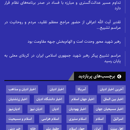
تداوم مسیر عدالت‌گستری و مبارزه با فساد در صدر برنامه‌های نظام قرار
دارد
تقدیر آیت الله اعرافی از حضور مراجع معظم تقلید، مردم و روحانیت در
مراسم تشییع…
رهبر شهید محور وحدت امت و الهام‌بخش جبهه مقاومت بود
مراسم تشییع پیکر رهبر شهید جمهوری اسلامی ایران در کربلای معلی به
پایان رسید
برچسب‌های پربازدید
آخرین اخبار ادیان
آمریکا
اخبار ادیان
اخبار ادیان و مذاهب
اخبار بین الملل
اخبار جهان اسلام
اخبار دانشگاه ادیان
اخبار زرتشتیان
اخبار مسیحیان جهان
اخبار یهودیان
ادیان
ادیان نیوز
ادیان‌نیوز
اسرائیل
اسلام
اسلام ستیزی
اسلام هراسی
اسلام و مسیحیت
اهل سنت
ایران
جهان اسلام
حقوق بشر
خانه
خبر دینی